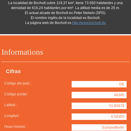
La localidad de Bocholt cubre 119,37 km², tiene 73.560 habitantes y una
densidad de 616,24 habitantes por km². La altitud media es de 25 m.
El actual alcade de Bocholt es Peter Nebelo (SPD).
El nombre inglés de la localidad es Bocholt.
La página web de Bocholt es
http://www.bocholt.de
Informations
Cifras
Código del país :
DE
Código postal :
46395
Latitud :
51.80979
Longitud :
6.58355
Huso horario :
Europe/Berlin