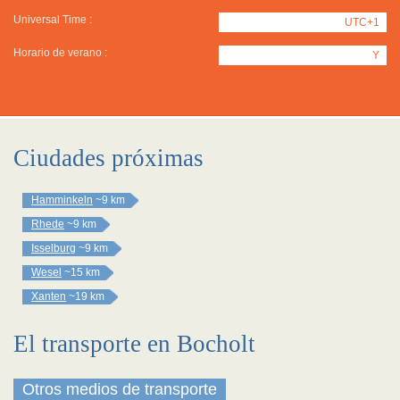
Universal Time :
UTC+1
Horario de verano :
Y
Ciudades próximas
Hamminkeln
~9 km
Rhede
~9 km
Isselburg
~9 km
Wesel
~15 km
Xanten
~19 km
El transporte en Bocholt
Otros medios de transporte