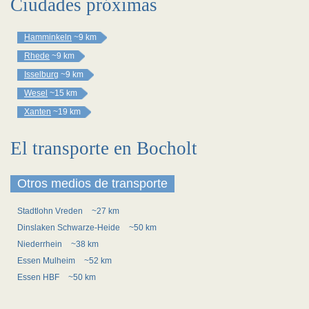
Ciudades próximas
Hamminkeln
~9 km
Rhede
~9 km
Isselburg
~9 km
Wesel
~15 km
Xanten
~19 km
El transporte en Bocholt
Otros medios de transporte
Stadtlohn Vreden
~27 km
Dinslaken Schwarze-Heide
~50 km
Niederrhein
~38 km
Essen Mulheim
~52 km
Essen HBF
~50 km