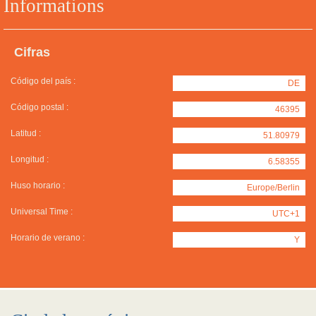
Informations
Cifras
Código del país :
DE
Código postal :
46395
Latitud :
51.80979
Longitud :
6.58355
Huso horario :
Europe/Berlin
Universal Time :
UTC+1
Horario de verano :
Y