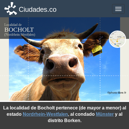
Ciudades.co
Ciudades.co
Toggle
Toggle
naviga
naviga
Localidad de
BOCHOLT
(Nordrhein-Westfalen)
©photo-libre.fr
La localidad de Bocholt pertenece (de mayor a menor) al
estado
Nordrhein-Westfalen
, al condado
Münster
y al
distrito Borken.