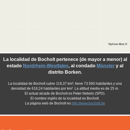
©photo-libre.fr
La localidad de Bocholt pertenece (de mayor a menor) al
estado
Nordrhein-Westfalen
, al condado
Münster
y al
distrito Borken.
La localidad de Bocholt cubre 119,37 km², tiene 73.560 habitantes y una
densidad de 616,24 habitantes por km². La altitud media es de 25 m.
El actual alcade de Bocholt es Peter Nebelo (SPD).
El nombre inglés de la localidad es Bocholt.
La página web de Bocholt es
http://www.bocholt.de