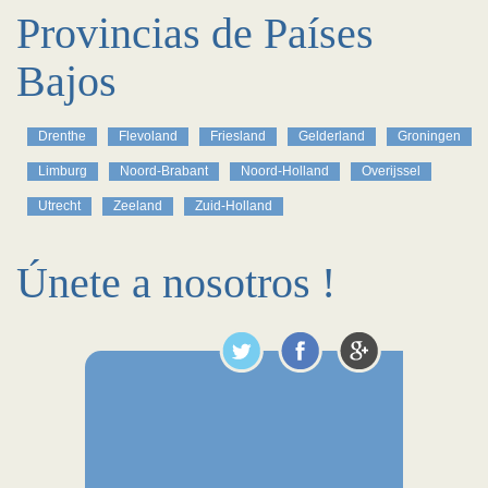
Provincias de Países
Bajos
Drenthe
Flevoland
Friesland
Gelderland
Groningen
Limburg
Noord-Brabant
Noord-Holland
Overijssel
Utrecht
Zeeland
Zuid-Holland
Únete a nosotros !