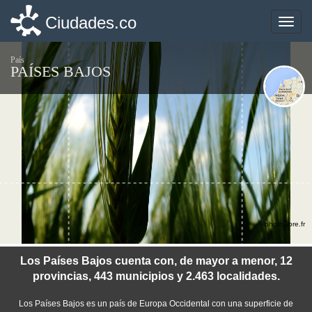
Ciudades.co
Ciudades.co
Toggle
Toggle
naviga
naviga
País
PAÍSES BAJOS
©photo-libre.fr
Los Países Bajos cuenta con, de mayor a menor, 12
provincias, 443 municipios y 2.463 localidades.
Los Países Bajos es un país de Europa Occidental con una superficie de