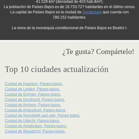
41.528 km² (densidad de 403 hab./km²).
La población de Países Bajos es de 16.733.727 habitantes en el último censo.
La capital de Países Bajos es la ciudad de
Ámsterdam
que cuenta con
780.152 habitantes.
La reina de la monarquía constitucional de Países Bajos es Beatriz I.
¿Te gusta? Compártelo!
Top 10 ciudades actualización
Ciudad de Haarlem, Paises-bajos.
Ciudad de Leiden, Paises-bajos.
Ciudad de Emmen, Paises-bajos.
Ciudad de Dordrecht, Paises-bajos.
Ciudad de Arnhem, Paises-bajos.
Ciudad de Amersfoort, Paises-bajos.
Ciudad de Noordwijk-aan-zee, Paises-bajos.
Ciudad de Utrecht, Paises-bajos.
Ciudad de Amsterdam, Paises-bajos.
Ciudad de Maastricht, Paises-bajos.