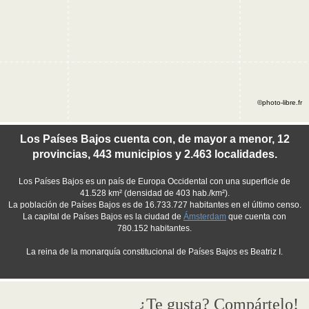
©photo-libre.fr
Los Países Bajos cuenta con, de mayor a menor, 12
provincias, 443 municipios y 2.463 localidades.
Los Países Bajos es un país de Europa Occidental con una superficie de
41.528 km² (densidad de 403 hab./km²).
La población de Países Bajos es de 16.733.727 habitantes en el último censo.
La capital de Países Bajos es la ciudad de
Ámsterdam
que cuenta con
780.152 habitantes.
La reina de la monarquía constitucional de Países Bajos es Beatriz I.
¿Te gusta? Compártelo!