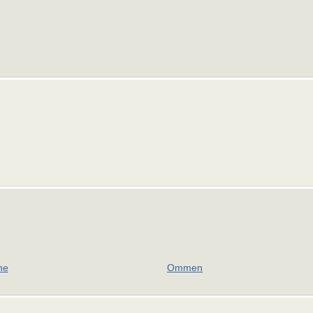
he
Ommen