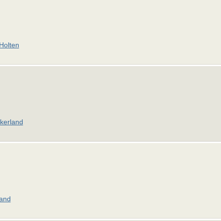
Holten
kerland
and