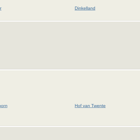
r
Dinkelland
oorn
Hof van Twente