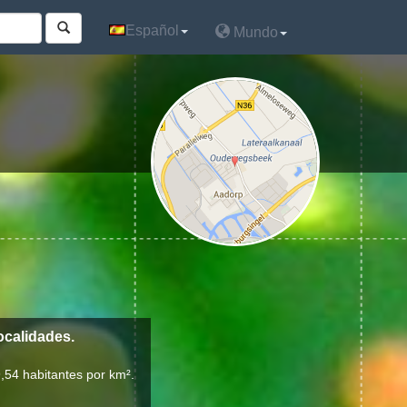
Español
Español
Mundo
Mundo
ocalidades.
,54 habitantes por km².