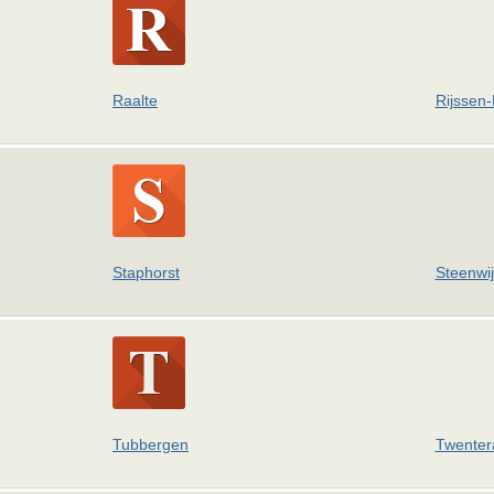
Raalte
Rijssen-
Staphorst
Steenwij
Tubbergen
Twenter