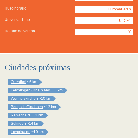
Huso horario :
Europe/Berlin
Universal Time :
UTC+1
Horario de verano :
Y
Ciudades próximas
Odenthal
~6 km
Leichlingen (Rheinland)
~8 km
Wermelskirchen
~10 km
Bergisch Gladbach
~13 km
Remscheid
~12 km
Solingen
~14 km
Leverkusen
~10 km