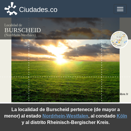
Ciudades.co
Ciudades.co
Toggle
Toggle
naviga
naviga
Localidad de
BURSCHEID
(Nordrhein-Westfalen)
©photo-libre.fr
La localidad de Burscheid pertenece (de mayor a
menor) al estado
Nordrhein-Westfalen
, al condado
Köln
y al distrito Rheinisch-Bergischer Kreis.