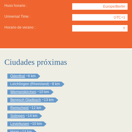
Huso horario :
Europe/Berlin
Universal Time :
UTC+1
Horario de verano :
Y
Ciudades próximas
Odenthal
~6 km
Leichlingen (Rheinland)
~8 km
Wermelskirchen
~10 km
Bergisch Gladbach
~13 km
Remscheid
~12 km
Solingen
~14 km
Leverkusen
~10 km
Haan
~14 km