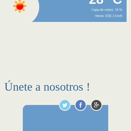
Capa de nubes: 10 %
Viento: ESE 2 km/h
Únete a nosotros !