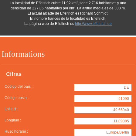
La localidad de Effeltrich cubre 11,92 km², tiene 2.716 habitantes y una
densidad de 227,85 habitantes por km². La altitud media es de 303 m.
El actual alcade de Effeltrich es Richard Schmidt.
El nombre francés de la localidad es Effeltrich.
La página web de Effeltrich es
http://www.effeltrich.de
Informations
Cifras
Código del país :
DE
Código postal :
91090
Latitud :
49.66040
Longitud :
11.09085
Huso horario :
Europe/Berlin