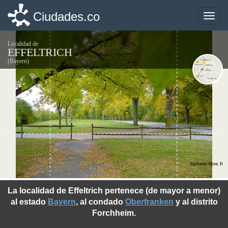
Ciudades.co
Ciudades.co
Toggle
Toggle
naviga
naviga
Localidad de
EFFELTRICH
(Bayern)
©photo-libre.fr
La localidad de Effeltrich pertenece (de mayor a menor)
al estado
Bayern
, al condado
Oberfranken
y al distrito
Forchheim.