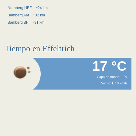
Nurnberg HBF
~24 km
Bamberg Aaf
~32 km
Bamberg BF
~31 km
Tiempo en Effeltrich
17 °C
Capa de nubes: 1 %
Viento: E 10 km/h