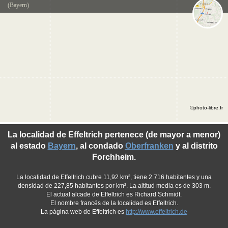
(Bayern)
©photo-libre.fr
La localidad de Effeltrich pertenece (de mayor a menor)
al estado
Bayern
, al condado
Oberfranken
y al distrito
Forchheim.
La localidad de Effeltrich cubre 11,92 km², tiene 2.716 habitantes y una
densidad de 227,85 habitantes por km². La altitud media es de 303 m.
El actual alcade de Effeltrich es Richard Schmidt.
El nombre francés de la localidad es Effeltrich.
La página web de Effeltrich es
http://www.effeltrich.de