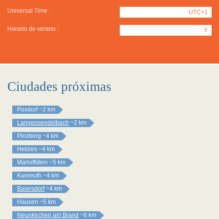
Universal Time :
UTC+1
Horario de verano :
Y
Ciudades próximas
Poxdorf
~2 km
Langensendelbach
~2 km
Pinzberg
~4 km
Hetzles
~4 km
Marloffstein
~5 km
Kunreuth
~4 km
Baiersdorf
~4 km
Hausen
~5 km
Neunkirchen am Brand
~6 km