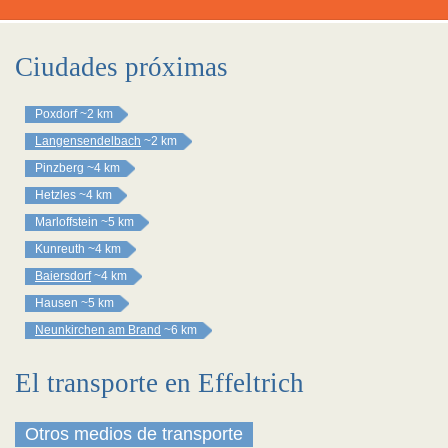
Ciudades próximas
Poxdorf
~2 km
Langensendelbach
~2 km
Pinzberg
~4 km
Hetzles
~4 km
Marloffstein
~5 km
Kunreuth
~4 km
Baiersdorf
~4 km
Hausen
~5 km
Neunkirchen am Brand
~6 km
El transporte en Effeltrich
Otros medios de transporte