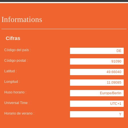
Informations
Cifras
Código del país :
DE
Código postal :
91090
Latitud :
49.66040
Longitud :
11.09085
Huso horario :
Europe/Berlin
Universal Time :
UTC+1
Horario de verano :
Y