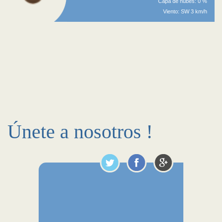
Capa de nubes: 0 %
Viento: SW 3 km/h
Únete a nosotros !