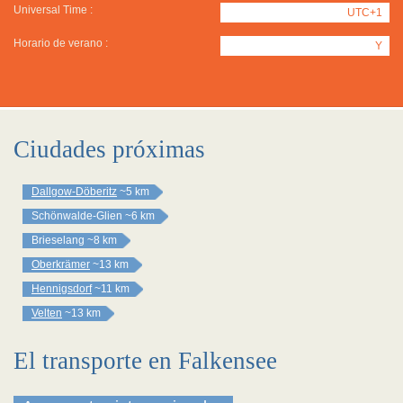
Universal Time :
UTC+1
Horario de verano :
Y
Ciudades próximas
Dallgow-Döberitz
~5 km
Schönwalde-Glien
~6 km
Brieselang
~8 km
Oberkrämer
~13 km
Hennigsdorf
~11 km
Velten
~13 km
El transporte en Falkensee