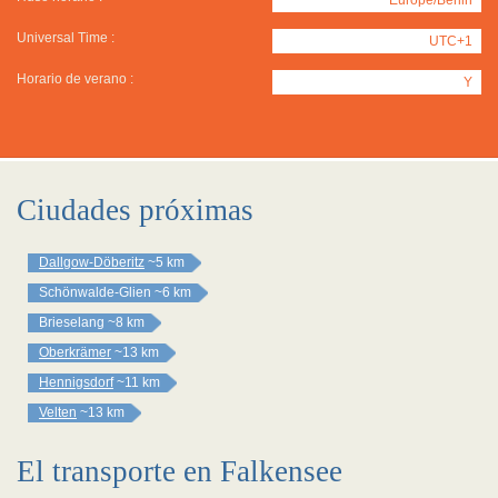
Universal Time :
UTC+1
Horario de verano :
Y
Ciudades próximas
Dallgow-Döberitz
~5 km
Schönwalde-Glien
~6 km
Brieselang
~8 km
Oberkrämer
~13 km
Hennigsdorf
~11 km
Velten
~13 km
El transporte en Falkensee