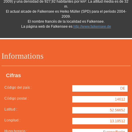
2009) y una densidad de 927,92 habitantes por km². La altitud media es de 32
m.
El actual alcade de Falkensee es Heiko Müller (SPD) para el período 2004-
2009.
El nombre francés de la localidad es Falkensee.
La página web de Falkensee es
http://www.falkensee.de
Informations
Cifras
Código del país :
DE
Código postal :
14612
Latitud :
52.56652
Longitud :
13.10512
Huso horario :
Europe/Berlin