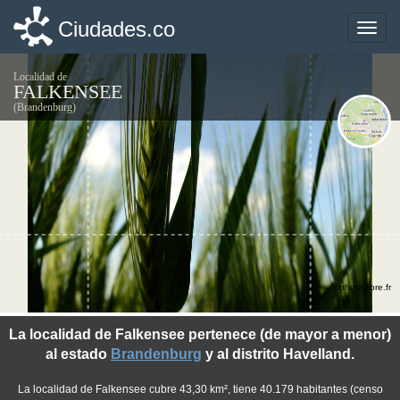
Ciudades.co
Ciudades.co
Toggle
Toggle
naviga
naviga
Localidad de
FALKENSEE
(Brandenburg)
©photo-libre.fr
La localidad de Falkensee pertenece (de mayor a menor)
al estado
Brandenburg
y al distrito Havelland.
La localidad de Falkensee cubre 43,30 km², tiene 40.179 habitantes (censo