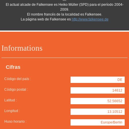
El actual alcade de Falkensee es Heiko Müller (SPD) para el período 2004-
2009.
El nombre francés de la localidad es Falkensee.
La página web de Falkensee es
http://www.falkensee.de
Informations
Cifras
Código del país :
DE
Código postal :
14612
Latitud :
52.56652
Longitud :
13.10512
Huso horario :
Europe/Berlin