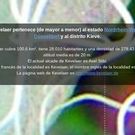
velaer pertenece (de mayor a menor) al estado
Nordrhein-We
Düsseldorf
y al distrito Kleve.
er cubre 100,6 km², tiene 28.010 habitantes y una densidad de 278,43
altitud media es de 20 m.
El actual alcade de Kevelaer es Axel Stibi.
francés de la localidad es Kevelaer, el nombre inglés de la localidad e
La página web de Kevelaer es
http://www.kevelaer.de