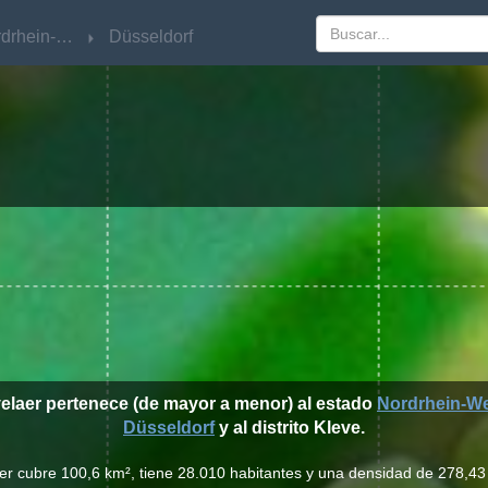
Nordrhein-Westfalen
Nordrhein-Westfalen
Düsseldorf
Düsseldorf
velaer pertenece (de mayor a menor) al estado
Nordrhein-We
Düsseldorf
y al distrito Kleve.
er cubre 100,6 km², tiene 28.010 habitantes y una densidad de 278,43