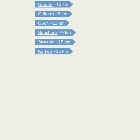
Uedem
~10 km
Geldern
~9 km
Goch
~12 km
Sonsbeck
~9 km
Straelen
~15 km
Kerken
~16 km