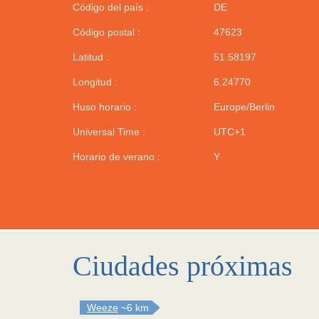
Código del país :
DE
Código postal :
47623
Latitud :
51.58197
Longitud :
6.24770
Huso horario :
Europe/Berlin
Universal Time :
UTC+1
Horario de verano :
Y
Ciudades próximas
Weeze
~6 km