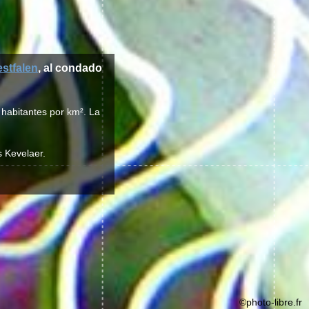
stfalen
, al condado
 habitantes por km². La
s Kevelaer.
©photo-libre.fr