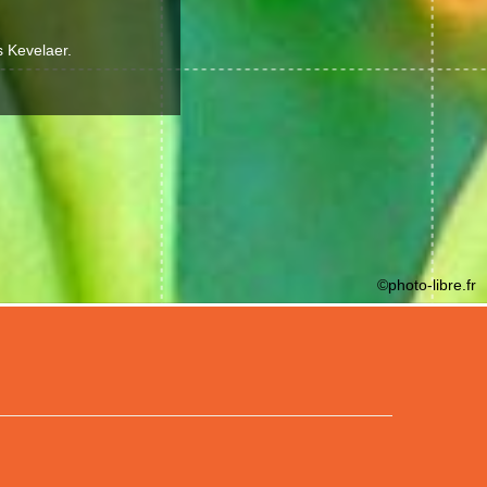
s Kevelaer.
©photo-libre.fr