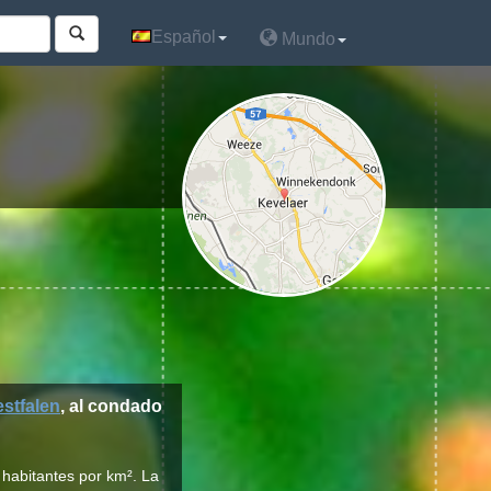
Español
Español
Mundo
Mundo
stfalen
, al condado
 habitantes por km². La