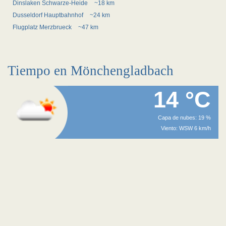
Dinslaken Schwarze-Heide
~18 km
Dusseldorf Hauptbahnhof
~24 km
Flugplatz Merzbrueck
~47 km
Tiempo en Mönchengladbach
14 °C
Capa de nubes: 19 %
Viento: WSW 6 km/h