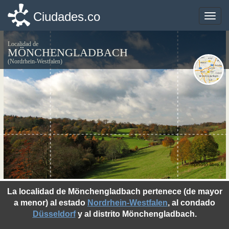
Ciudades.co
Ciudades.co
Toggle
Toggle
naviga
naviga
Localidad de
MÖNCHENGLADBACH
(Nordrhein-Westfalen)
©photo-libre.fr
La localidad de Mönchengladbach pertenece (de mayor
a menor) al estado
Nordrhein-Westfalen
, al condado
Düsseldorf
y al distrito Mönchengladbach.