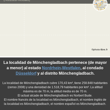
(Nordrhein-Westfalen)
©photo-libre.fr
La localidad de Mönchengladbach pertenece (de mayor
a menor) al estado
Nordrhein-Westfalen
, al condado
Düsseldorf
y al distrito Mönchengladbach.
La localidad de Mönchengladbach cubre 170,43 km², tiene 258.848 habitantes
(censo 2008) y una densidad de 1.518,79 habitantes por km². La altitud
máxima es de 70 m, la altitud media es de 70 m.
El actual alcade de Mönchengladbach es Norbert Bude.
El nombre francés de la localidad es Mönchengladbach, el nombre inglés de
la localidad es Mönchengladbach, el nombre español es Mönchengladbach.