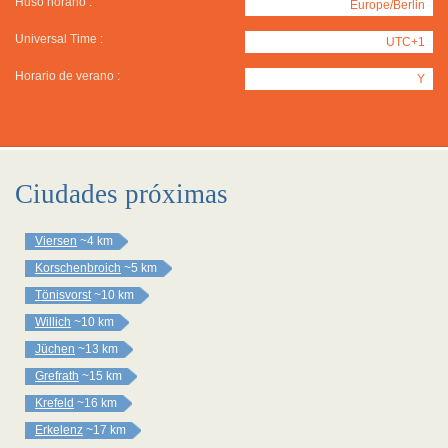
Huso horario :
Europe/Berlin
Universal Time :
UTC+1
Horario de verano :
Y
Ciudades próximas
Viersen
~4 km
Korschenbroich
~5 km
Tönisvorst
~10 km
Willich
~10 km
Jüchen
~13 km
Grefrath
~15 km
Krefeld
~16 km
Erkelenz
~17 km