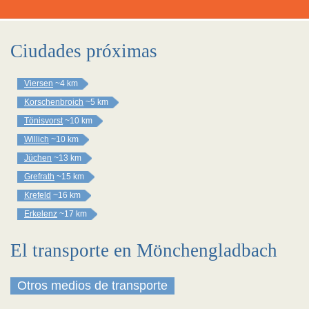
Ciudades próximas
Viersen
~4 km
Korschenbroich
~5 km
Tönisvorst
~10 km
Willich
~10 km
Jüchen
~13 km
Grefrath
~15 km
Krefeld
~16 km
Erkelenz
~17 km
El transporte en Mönchengladbach
Otros medios de transporte