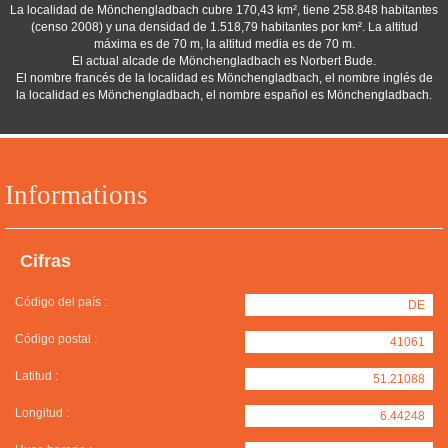
La localidad de Mönchengladbach cubre 170,43 km², tiene 258.848 habitantes
(censo 2008) y una densidad de 1.518,79 habitantes por km². La altitud
máxima es de 70 m, la altitud media es de 70 m.
El actual alcade de Mönchengladbach es Norbert Bude.
El nombre francés de la localidad es Mönchengladbach, el nombre inglés de
la localidad es Mönchengladbach, el nombre español es Mönchengladbach.
Informations
Cifras
Código del país :
DE
Código postal :
41061
Latitud :
51.21088
Longitud :
6.44248