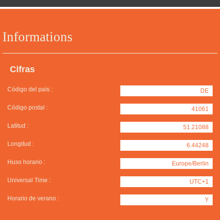
Informations
Cifras
Código del país :
DE
Código postal :
41061
Latitud :
51.21088
Longitud :
6.44248
Huso horario :
Europe/Berlin
Universal Time :
UTC+1
Horario de verano :
Y