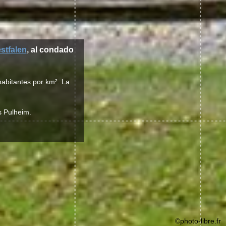
stfalen
, al condado
habitantes por km². La
s Pulheim.
©photo-libre.fr