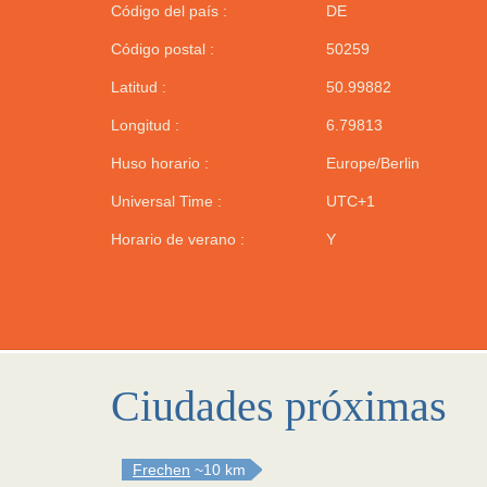
Código del país :
DE
Código postal :
50259
Latitud :
50.99882
Longitud :
6.79813
Huso horario :
Europe/Berlin
Universal Time :
UTC+1
Horario de verano :
Y
Ciudades próximas
Frechen
~10 km