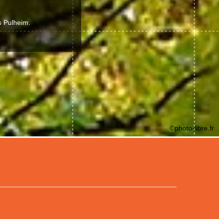
s Pulheim.
©photo-libre.fr