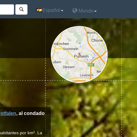
Español
Español
Mundo
Mundo
stfalen
, al condado
habitantes por km². La