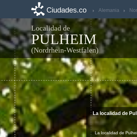
Ciudades.co
Ciudades.co
Alemania
Alemania
Localidad de
PULHEIM
(Nordrhein-Westfalen)
La localidad de Pu
La localidad de Pulhe