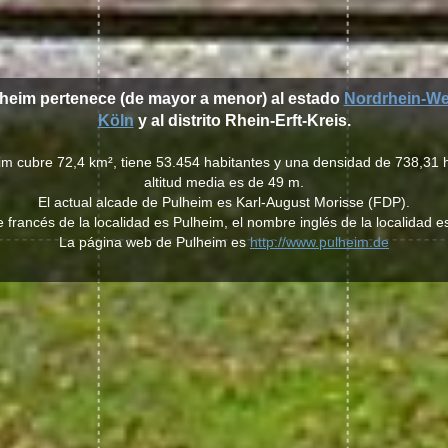
lheim pertenece (de mayor a menor) al estado
Nordrhein-We
Köln
y al distrito Rhein-Erft-Kreis.
im cubre 72,4 km², tiene 53.454 habitantes y una densidad de 738,31 
altitud media es de 49 m.
El actual alcade de Pulheim es Karl-August Morisse (FDP).
 francés de la localidad es Pulheim, el nombre inglés de la localidad e
La página web de Pulheim es
http://www.pulheim.de