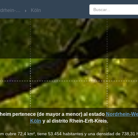
Nordrhein-Westfalen
Nordrhein-Westfalen
Köln
Köln
lheim pertenece (de mayor a menor) al estado
Nordrhein-We
Köln
y al distrito Rhein-Erft-Kreis.
im cubre 72,4 km², tiene 53.454 habitantes y una densidad de 738,31 