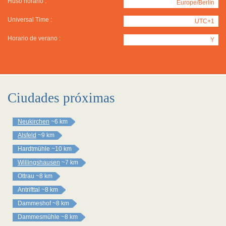
Huso horario :
Europe/Berlin
Universal Time :
UTC+1
Horario de verano :
Y
Ciudades próximas
Neukirchen
~6 km
Alsfeld
~9 km
Hardtmühle
~10 km
Willingshausen
~7 km
Ottrau
~8 km
Antrifttal
~8 km
Dammeshof
~8 km
Dammesmühle
~8 km