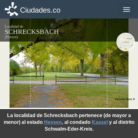
Ciudades.co
Ciudades.co
Toggle
Toggle
naviga
naviga
Localidad de
SCHRECKSBACH
(Hessen)
©photo-libre.fr
La localidad de Schrecksbach pertenece (de mayor a
menor) al estado
Hessen
, al condado
Kassel
y al distrito
Schwalm-Eder-Kreis.