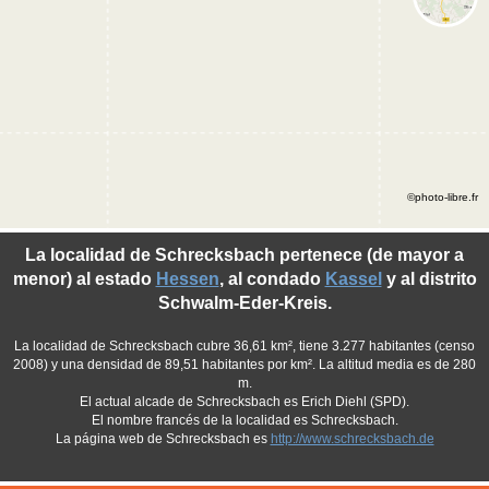
©photo-libre.fr
La localidad de Schrecksbach pertenece (de mayor a
menor) al estado
Hessen
, al condado
Kassel
y al distrito
Schwalm-Eder-Kreis.
La localidad de Schrecksbach cubre 36,61 km², tiene 3.277 habitantes (censo
2008) y una densidad de 89,51 habitantes por km². La altitud media es de 280
m.
El actual alcade de Schrecksbach es Erich Diehl (SPD).
El nombre francés de la localidad es Schrecksbach.
La página web de Schrecksbach es
http://www.schrecksbach.de