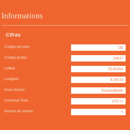
Informations
Cifras
Código del país :
DE
Código postal :
34637
Latitud :
50.83354
Longitud :
9.28723
Huso horario :
Europe/Berlin
Universal Time :
UTC+1
Horario de verano :
Y