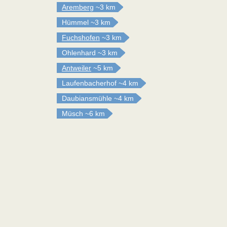
Aremberg
~3 km
Hümmel
~3 km
Fuchshofen
~3 km
Ohlenhard
~3 km
Antweiler
~5 km
Laufenbacherhof
~4 km
Daubiansmühle
~4 km
Müsch
~6 km