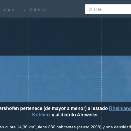
Rheinland-Pfalz
Rheinland-Pfalz
Koblenz
Koblenz
ershofen pertenece (de mayor a menor) al estado
Rheinland
Koblenz
y al distrito Ahrweiler.
en cubre 14,36 km², tiene 886 habitantes (censo 2008) y una densidad