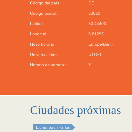
Código del país :
DE
Código postal :
53520
Latitud :
50.44403
Longitud :
6.81295
Huso horario :
Europe/Berlin
Universal Time :
UTC+1
Horario de verano :
Y
Ciudades próximas
Eichenbach
~2 km