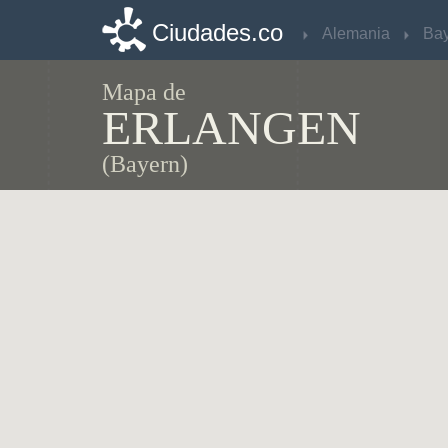
Ciudades.co
Ciudades.co
Alemania
Alemania
Ba
Ba
Mapa de
ERLANGEN
(Bayern)