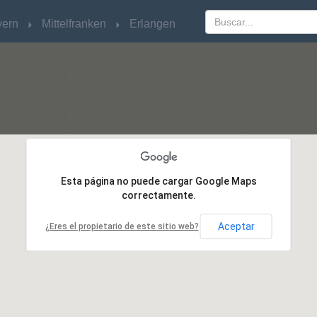
yern
yern
Mittelfranken
Mittelfranken
Erlangen
Erlangen
Esta página no puede cargar Google Maps
Esta página no puede cargar Google Maps
correctamente.
correctamente.
Aceptar
Aceptar
¿Eres el propietario de este sitio web?
¿Eres el propietario de este sitio web?