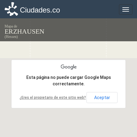
Ciudades.co
Ciudades.co
Toggle
Toggle
naviga
naviga
Mapa de
ERZHAUSEN
(Hessen)
Esta página no puede cargar Google Maps
Esta página no puede cargar Google Maps
correctamente.
correctamente.
Aceptar
Aceptar
¿Eres el propietario de este sitio web?
¿Eres el propietario de este sitio web?