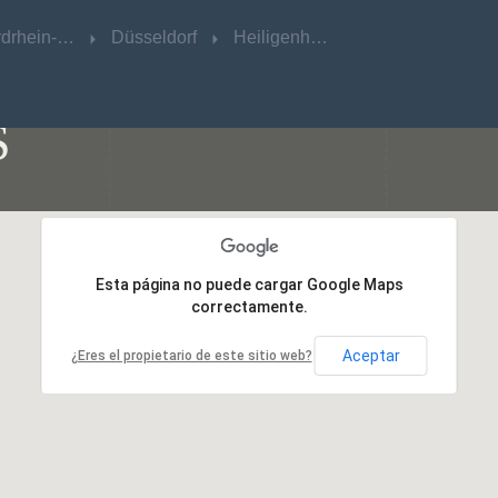
Nordrhein-Westfalen
Nordrhein-Westfalen
Düsseldorf
Düsseldorf
Heiligenhaus
Heiligenhaus
S
Esta página no puede cargar Google Maps
Esta página no puede cargar Google Maps
correctamente.
correctamente.
Aceptar
Aceptar
¿Eres el propietario de este sitio web?
¿Eres el propietario de este sitio web?