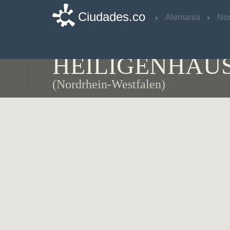
Ciudades.co
Ciudades.co
Alemania
Alemania
Mapa de
HEILIGENHAU
(Nordrhein-Westfalen)