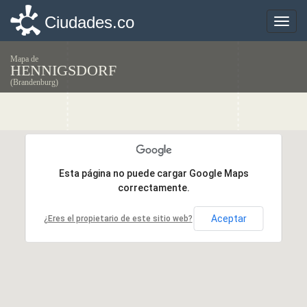
Ciudades.co
Ciudades.co
Toggle
Toggle
naviga
naviga
Mapa de
HENNIGSDORF
(Brandenburg)
Esta página no puede cargar Google Maps
Esta página no puede cargar Google Maps
correctamente.
correctamente.
Aceptar
Aceptar
¿Eres el propietario de este sitio web?
¿Eres el propietario de este sitio web?