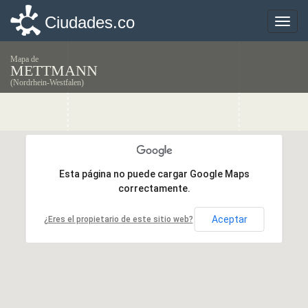
Ciudades.co
Ciudades.co
Toggle
Toggle
naviga
naviga
Mapa de
METTMANN
(Nordrhein-Westfalen)
Esta página no puede cargar Google Maps
Esta página no puede cargar Google Maps
correctamente.
correctamente.
Aceptar
Aceptar
¿Eres el propietario de este sitio web?
¿Eres el propietario de este sitio web?