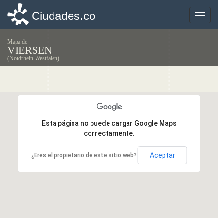
Ciudades.co
Ciudades.co
Toggle
Toggle
naviga
naviga
Mapa de
VIERSEN
(Nordrhein-Westfalen)
Esta página no puede cargar Google Maps
Esta página no puede cargar Google Maps
correctamente.
correctamente.
Aceptar
Aceptar
¿Eres el propietario de este sitio web?
¿Eres el propietario de este sitio web?