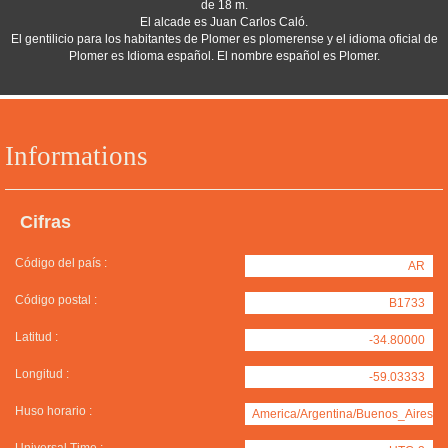
de 18 m.
El alcade es Juan Carlos Caló.
El gentilicio para los habitantes de Plomer es plomerense y el idioma oficial de
Plomer es Idioma español. El nombre español es Plomer.
Informations
Cifras
Código del país :
AR
Código postal :
B1733
Latitud :
-34.80000
Longitud :
-59.03333
Huso horario :
America/Argentina/Buenos_Aires