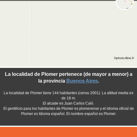
©photo-libre.fr
La localidad de Plomer pertenece (de mayor a menor) a
la provincia
Buenos Aires
.
La localidad de Plomer tiene 144 habitantes (censo 2001). La altitud media es
de 18 m.
El alcade es Juan Carlos Caló.
El gentilicio para los habitantes de Plomer es plomerense y el idioma oficial de
Plomer es Idioma español. El nombre español es Plomer.