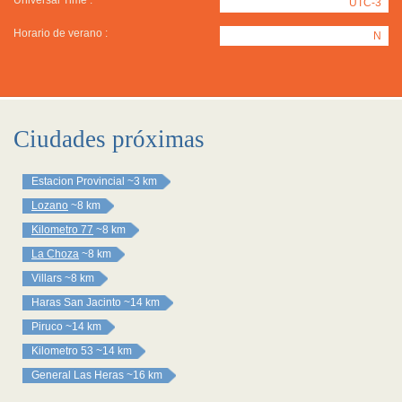
Universal Time :
UTC-3
Horario de verano :
N
Ciudades próximas
Estacion Provincial
~3 km
Lozano
~8 km
Kilometro 77
~8 km
La Choza
~8 km
Villars
~8 km
Haras San Jacinto
~14 km
Piruco
~14 km
Kilometro 53
~14 km
General Las Heras
~16 km