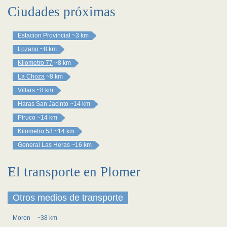
Ciudades próximas
Estacion Provincial
~3 km
Lozano
~8 km
Kilometro 77
~8 km
La Choza
~8 km
Villars
~8 km
Haras San Jacinto
~14 km
Piruco
~14 km
Kilometro 53
~14 km
General Las Heras
~16 km
El transporte en Plomer
Otros medios de transporte
Moron
~38 km