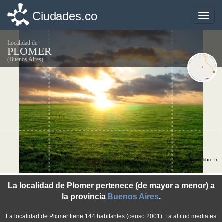
Ciudades.co
Ciudades.co
Toggle
Toggle
naviga
naviga
Localidad de
PLOMER
(Buenos Aires)
©photo-libre.fr
La localidad de Plomer pertenece (de mayor a menor) a
la provincia
Buenos Aires
.
La localidad de Plomer tiene 144 habitantes (censo 2001). La altitud media es