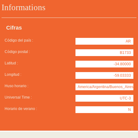
Informations
Cifras
Código del país :
AR
Código postal :
B1733
Latitud :
-34.80000
Longitud :
-59.03333
Huso horario :
America/Argentina/Buenos_Aires
Universal Time :
UTC-3
Horario de verano :
N