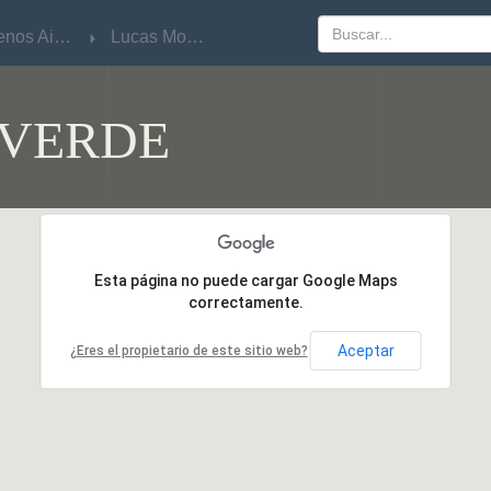
Buenos Aires
Buenos Aires
Lucas Monteverde
Lucas Monteverde
VERDE
Esta página no puede cargar Google Maps
Esta página no puede cargar Google Maps
correctamente.
correctamente.
Aceptar
Aceptar
¿Eres el propietario de este sitio web?
¿Eres el propietario de este sitio web?