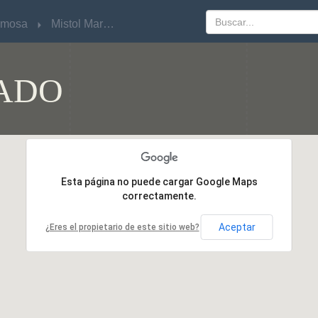
rmosa
rmosa
Mistol Marcado
Mistol Marcado
ADO
Esta página no puede cargar Google Maps
Esta página no puede cargar Google Maps
correctamente.
correctamente.
Aceptar
Aceptar
¿Eres el propietario de este sitio web?
¿Eres el propietario de este sitio web?