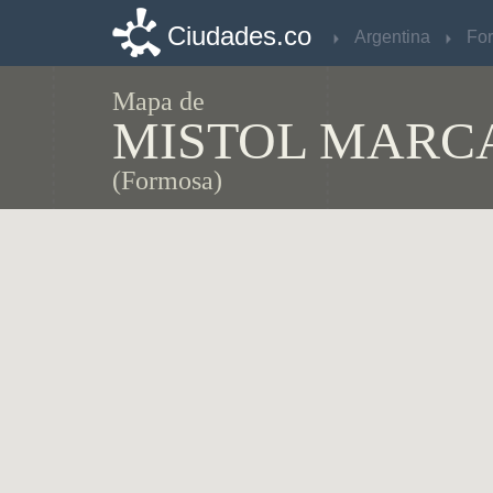
Ciudades.co
Ciudades.co
Argentina
Argentina
Fo
Fo
Mapa de
MISTOL MARC
(Formosa)