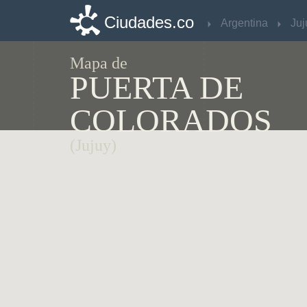
Ciudades.co
Ciudades.co
Argentina
Argentina
Juj
Juj
Mapa de
PUERTA DE
COLORADOS
(Jujuy)