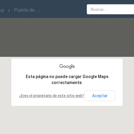
uy
uy
Puerta de Colorados
Puerta de Colorados
Esta página no puede cargar Google Maps
Esta página no puede cargar Google Maps
correctamente.
correctamente.
Aceptar
Aceptar
¿Eres el propietario de este sitio web?
¿Eres el propietario de este sitio web?