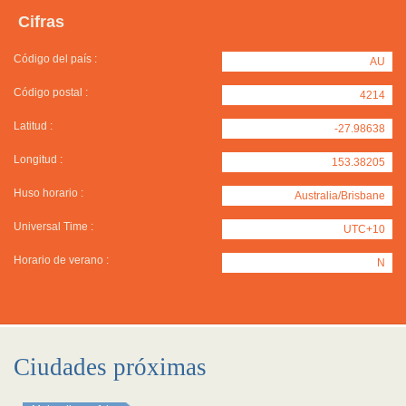
Cifras
Código del país :
AU
Código postal :
4214
Latitud :
-27.98638
Longitud :
153.38205
Huso horario :
Australia/Brisbane
Universal Time :
UTC+10
Horario de verano :
N
Ciudades próximas