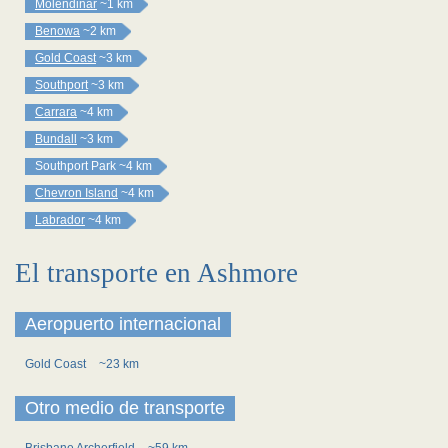
Molendinar
~1 km
Benowa
~2 km
Gold Coast
~3 km
Southport
~3 km
Carrara
~4 km
Bundall
~3 km
Southport Park
~4 km
Chevron Island
~4 km
Labrador
~4 km
El transporte en Ashmore
Aeropuerto internacional
Gold Coast
~23 km
Otro medio de transporte