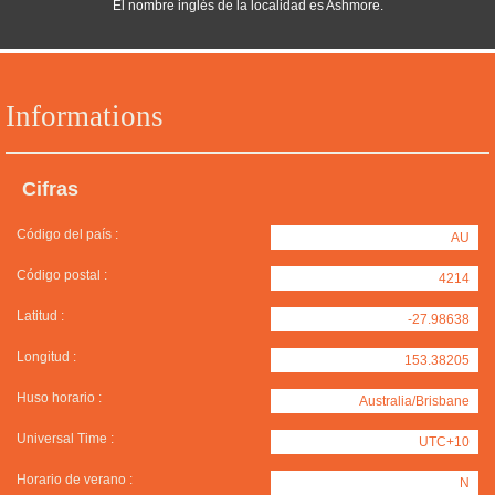
El nombre inglés de la localidad es Ashmore.
Informations
Cifras
Código del país :
AU
Código postal :
4214
Latitud :
-27.98638
Longitud :
153.38205
Huso horario :
Australia/Brisbane
Universal Time :
UTC+10
Horario de verano :
N