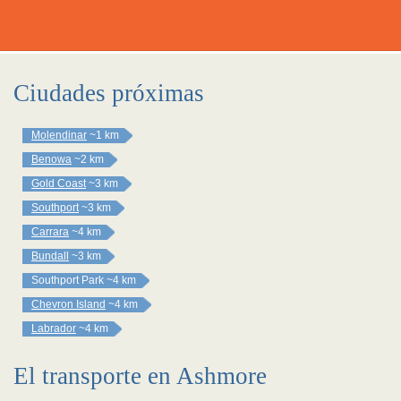
Ciudades próximas
Molendinar
~1 km
Benowa
~2 km
Gold Coast
~3 km
Southport
~3 km
Carrara
~4 km
Bundall
~3 km
Southport Park
~4 km
Chevron Island
~4 km
Labrador
~4 km
El transporte en Ashmore