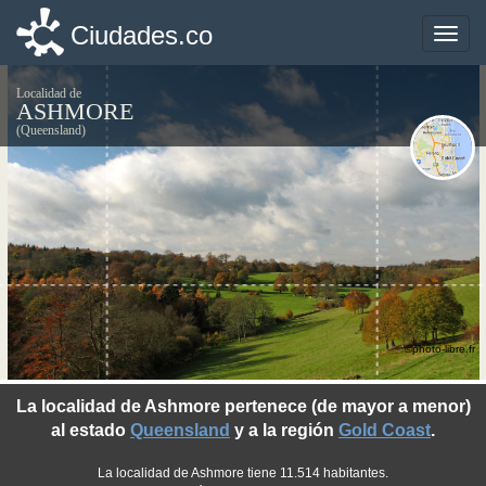
Ciudades.co
Ciudades.co
Toggle
Toggle
naviga
naviga
Localidad de
ASHMORE
(Queensland)
©photo-libre.fr
La localidad de Ashmore pertenece (de mayor a menor)
al estado
Queensland
y a la región
Gold Coast
.
La localidad de Ashmore tiene 11.514 habitantes.