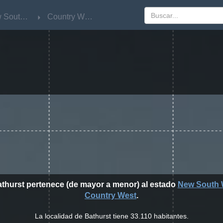
New South Wales
New South Wales
Country West
Country West
athurst pertenece (de mayor a menor) al estado
New South 
Country West
.
La localidad de Bathurst tiene 33.110 habitantes.