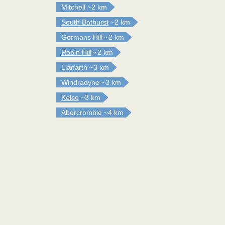
Mitchell
~2 km
South Bathurst
~2 km
Gormans Hill
~2 km
Robin Hill
~2 km
Llanarth
~3 km
Windradyne
~3 km
Kelso
~3 km
Abercrombie
~4 km