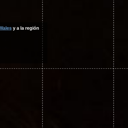
Wales
y a la región
©photo-libre.fr