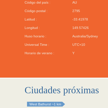
Código del país :
AU
Código postal :
2795
Latitud :
-33.41978
Longitud :
149.57426
Huso horario :
Australia/Sydney
Universal Time :
UTC+10
Horario de verano :
Y
Ciudades próximas
West Bathurst
~1 km