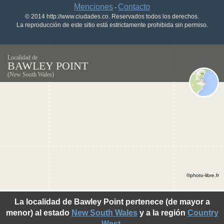
Menciones
Contacto
-
© 2014 http://www.ciudades.co. Reservados todos los derechos.
La reproducción de este sitio está estrictamente prohibida sin permiso.
Localidad de
BAWLEY POINT
(New South Wales)
©photo-libre.fr
La localidad de Bawley Point pertenece (de mayor a
menor) al estado
New South Wales
y a la región
Country
West
.