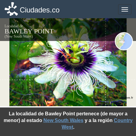
Ciudades.co
Ciudades.co
Toggle
Toggle
naviga
naviga
Localidad de
BAWLEY POINT
(New South Wales)
©photo-libre.fr
La localidad de Bawley Point pertenece (de mayor a
menor) al estado
New South Wales
y a la región
Country
West
.