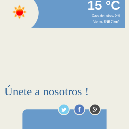
15 °C
Capa de nubes: 0 %
Viento: ENE 7 km/h
Únete a nosotros !