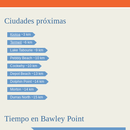
Ciudades próximas
Kioloa
~3 km
Termeil
~6 km
Lake Tabourie
~9 km
Pebbly Beach
~10 km
Cockwhy
~10 km
Depot Beach
~13 km
Dolphin Point
~14 km
Morton
~14 km
Durras North
~15 km
Tiempo en Bawley Point