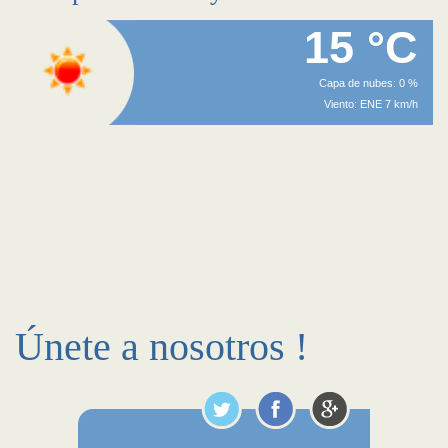
15 °C
Capa de nubes: 0 %
Viento: ENE 7 km/h
Únete a nosotros !