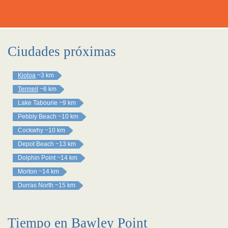
Ciudades próximas
Kioloa
~3 km
Termeil
~6 km
Lake Tabourie
~9 km
Pebbly Beach
~10 km
Cockwhy
~10 km
Depot Beach
~13 km
Dolphin Point
~14 km
Morton
~14 km
Durras North
~15 km
Tiempo en Bawley Point