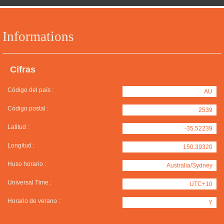
Informations
Cifras
Código del país :
AU
Código postal :
2539
Latitud :
-35.52239
Longitud :
150.39320
Huso horario :
Australia/Sydney
Universal Time :
UTC+10
Horario de verano :
Y