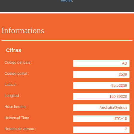
Informations
Cifras
Código del país :
AU
Código postal :
2539
Latitud :
-35.52239
Longitud :
150.39320
Huso horario :
Australia/Sydney
Universal Time :
UTC+10
Horario de verano :
Y