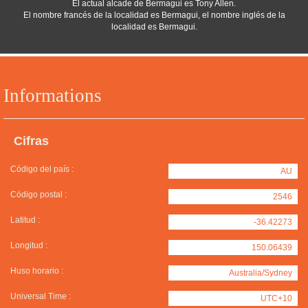
El actual alcade de Bermagui es Tony Allen.
El nombre francés de la localidad es Bermagui, el nombre inglés de la
localidad es Bermagui.
Informations
Cifras
Código del país :
AU
Código postal :
2546
Latitud :
-36.42273
Longitud :
150.06439
Huso horario :
Australia/Sydney
Universal Time :
UTC+10