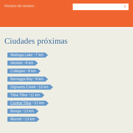
Horario de verano :
Y
Ciudades próximas
Wallaga Lake
~7 km
Akolele
~8 km
Cuttagee
~8 km
Barragga Bay
~9 km
Dignams Creek
~10 km
Tilba Tilba
~11 km
Central Tilba
~12 km
Bunga
~13 km
Murrah
~13 km