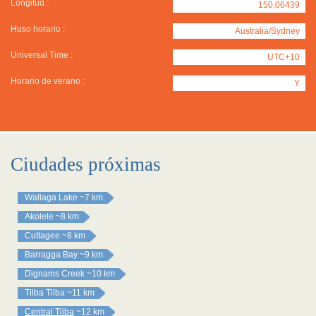
Longitud :
150.06439
Huso horario :
Australia/Sydney
Universal Time :
UTC+10
Horario de verano :
Y
Ciudades próximas
Wallaga Lake
~7 km
Akolele
~8 km
Cuttagee
~8 km
Barragga Bay
~9 km
Dignams Creek
~10 km
Tilba Tilba
~11 km
Central Tilba
~12 km