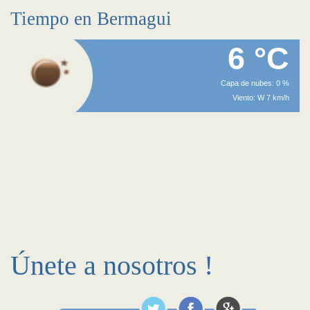
Tiempo en Bermagui
6 °C
Capa de nubes: 0 %
Viento: W 7 km/h
Únete a nosotros !