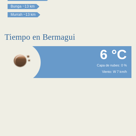
Bunga
~13 km
Murrah
~13 km
Tiempo en Bermagui
6 °C
Capa de nubes: 0 %
Viento: W 7 km/h