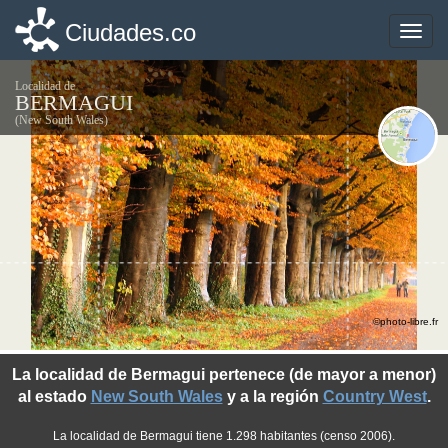
Ciudades.co
Ciudades.co
Toggle
Toggle
naviga
naviga
Localidad de
BERMAGUI
(New South Wales)
©photo-libre.fr
La localidad de Bermagui pertenece (de mayor a menor)
al estado
New South Wales
y a la región
Country West
.
La localidad de Bermagui tiene 1.298 habitantes (censo 2006).