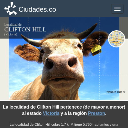
Ciudades.co
Ciudades.co
Toggle
Toggle
naviga
naviga
Localidad de
CLIFTON HILL
(Victoria)
©photo-libre.fr
La localidad de Clifton Hill pertenece (de mayor a menor)
al estado
Victoria
y a la región
Preston
.
La localidad de Clifton Hill cubre 1,7 km², tiene 5.790 habitantes y una