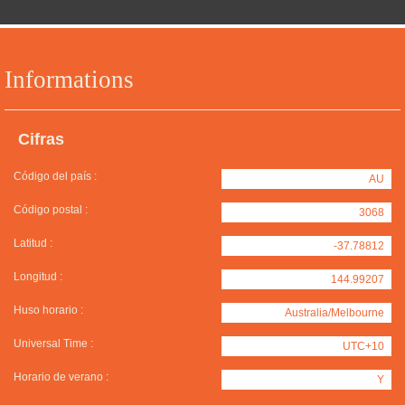
Informations
Cifras
Código del país :
AU
Código postal :
3068
Latitud :
-37.78812
Longitud :
144.99207
Huso horario :
Australia/Melbourne
Universal Time :
UTC+10
Horario de verano :
Y