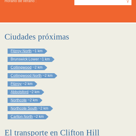
Horario de verano :
Y
Ciudades próximas
Fitzroy North
~1 km
Brunswick Lower
~1 km
Collingwood
~2 km
Collingwood North
~2 km
Fitzroy
~2 km
Abbotsford
~2 km
Northcote
~2 km
Northcote South
~2 km
Carlton North
~2 km
El transporte en Clifton Hill