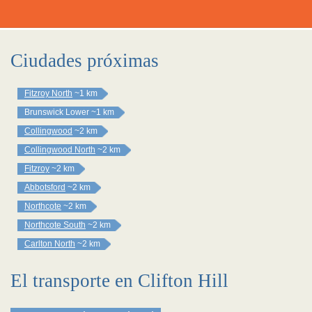
Ciudades próximas
Fitzroy North
~1 km
Brunswick Lower
~1 km
Collingwood
~2 km
Collingwood North
~2 km
Fitzroy
~2 km
Abbotsford
~2 km
Northcote
~2 km
Northcote South
~2 km
Carlton North
~2 km
El transporte en Clifton Hill