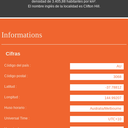
densidad de 3.405,88 habitantes por km².
El nombre inglés de la localidad es Clifton Hill.
Informations
Cifras
Código del país :
AU
Código postal :
3068
Latitud :
-37.78812
Longitud :
144.99207
Huso horario :
Australia/Melbourne
Universal Time :
UTC+10