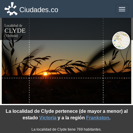
Ciudades.co
Ciudades.co
Toggle
Toggle
naviga
naviga
Localidad de
CLYDE
(Victoria)
©photo-libre.fr
La localidad de Clyde pertenece (de mayor a menor) al
estado
Victoria
y a la región
Frankston
.
La localidad de Clyde tiene 769 habitantes.