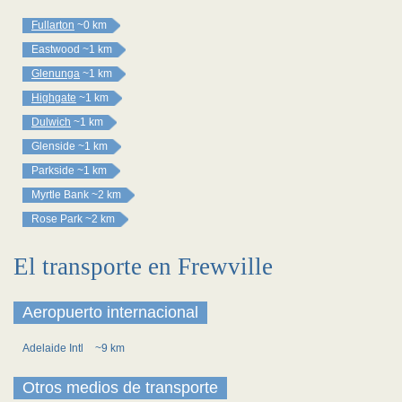
Fullarton
~0 km
Eastwood
~1 km
Glenunga
~1 km
Highgate
~1 km
Dulwich
~1 km
Glenside
~1 km
Parkside
~1 km
Myrtle Bank
~2 km
Rose Park
~2 km
El transporte en Frewville
Aeropuerto internacional
Adelaide Intl
~9 km
Otros medios de transporte