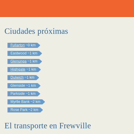
Ciudades próximas
Fullarton
~0 km
Eastwood
~1 km
Glenunga
~1 km
Highgate
~1 km
Dulwich
~1 km
Glenside
~1 km
Parkside
~1 km
Myrtle Bank
~2 km
Rose Park
~2 km
El transporte en Frewville