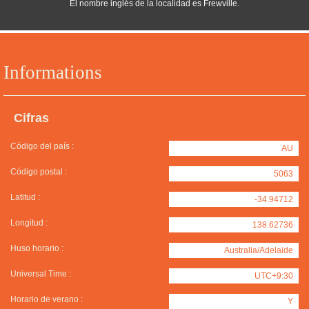
El nombre inglés de la localidad es Frewville.
Informations
Cifras
Código del país :
AU
Código postal :
5063
Latitud :
-34.94712
Longitud :
138.62736
Huso horario :
Australia/Adelaide
Universal Time :
UTC+9:30
Horario de verano :
Y