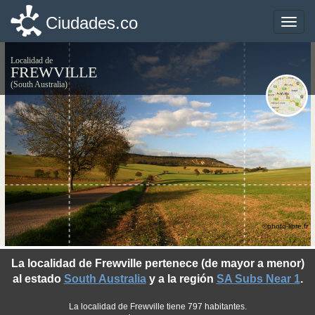
Ciudades.co
Ciudades.co
Toggle
Toggle
naviga
naviga
Localidad de
FREWVILLE
(South Australia)
©photo-libre.fr
La localidad de Frewville pertenece (de mayor a menor)
al estado
South Australia
y a la región
SA Subs Near 1
.
La localidad de Frewville tiene 797 habitantes.