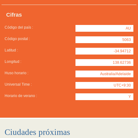
Cifras
Código del país :
AU
Código postal :
5063
Latitud :
-34.94712
Longitud :
138.62736
Huso horario :
Australia/Adelaide
Universal Time :
UTC+9:30
Horario de verano :
Y
Ciudades próximas