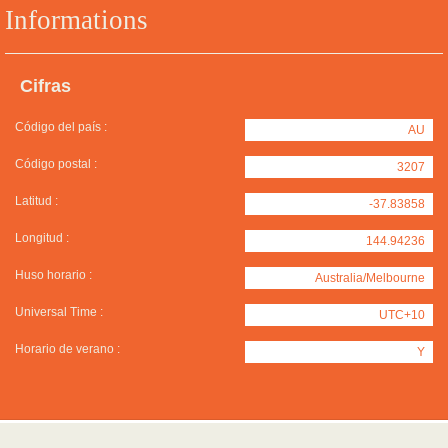
Informations
Cifras
Código del país :
AU
Código postal :
3207
Latitud :
-37.83858
Longitud :
144.94236
Huso horario :
Australia/Melbourne
Universal Time :
UTC+10
Horario de verano :
Y