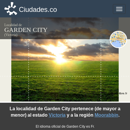
Ciudades.co
Ciudades.co
Toggle
Toggle
naviga
naviga
Localidad de
GARDEN CITY
(Victoria)
©photo-libre.fr
La localidad de Garden City pertenece (de mayor a
menor) al estado
Victoria
y a la región
Moorabbin
.
El idioma oficial de Garden City es Fr.