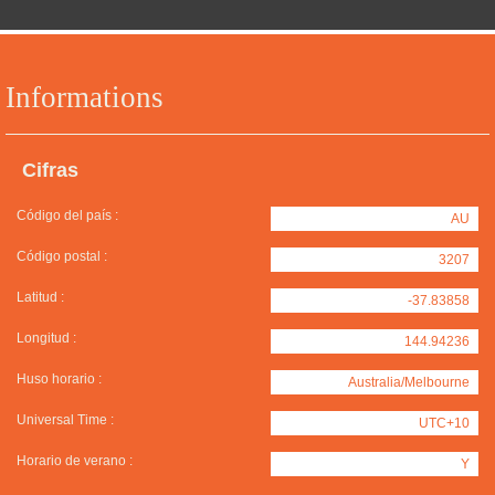
Informations
Cifras
Código del país :
AU
Código postal :
3207
Latitud :
-37.83858
Longitud :
144.94236
Huso horario :
Australia/Melbourne
Universal Time :
UTC+10
Horario de verano :
Y