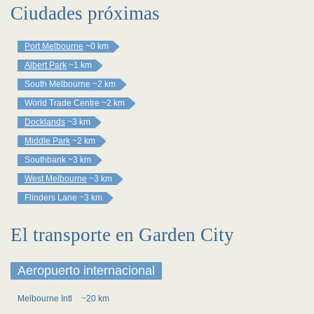
Ciudades próximas
Port Melbourne
~0 km
Albert Park
~1 km
South Melbourne
~2 km
World Trade Centre
~2 km
Docklands
~3 km
Middle Park
~2 km
Southbank
~3 km
West Melbourne
~3 km
Flinders Lane
~3 km
El transporte en Garden City
Aeropuerto internacional
Melbourne Intl
~20 km