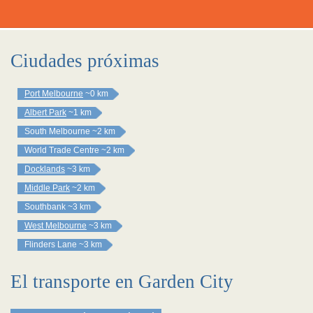
Ciudades próximas
Port Melbourne
~0 km
Albert Park
~1 km
South Melbourne
~2 km
World Trade Centre
~2 km
Docklands
~3 km
Middle Park
~2 km
Southbank
~3 km
West Melbourne
~3 km
Flinders Lane
~3 km
El transporte en Garden City