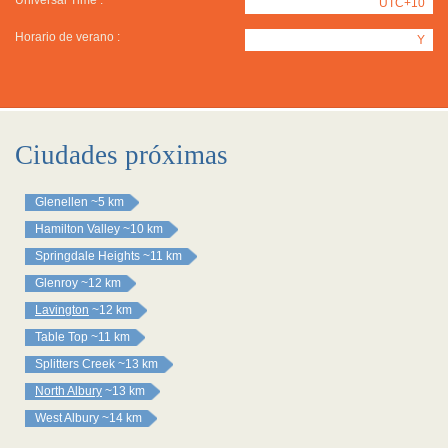
Universal Time :
UTC+10
Horario de verano :
Y
Ciudades próximas
Glenellen
~5 km
Hamilton Valley
~10 km
Springdale Heights
~11 km
Glenroy
~12 km
Lavington
~12 km
Table Top
~11 km
Splitters Creek
~13 km
North Albury
~13 km
West Albury
~14 km