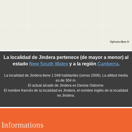
©photo-libre.fr
La localidad de Jindera pertenece (de mayor a menor) al
estado
New South Wales
y a la región
Canberra
.
La localidad de Jindera tiene 1.048 habitantes (censo 2006). La altitud media
es de 304 m.
El actual alcade de Jindera es Denise Osborne.
El nombre francés de la localidad es Jindera, el nombre inglés de la localidad
es Jindera.
Informations