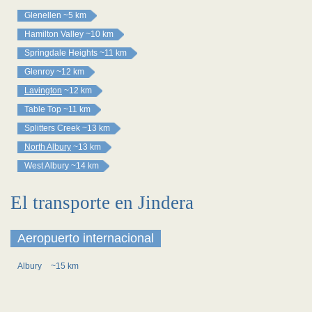
Glenellen
~5 km
Hamilton Valley
~10 km
Springdale Heights
~11 km
Glenroy
~12 km
Lavington
~12 km
Table Top
~11 km
Splitters Creek
~13 km
North Albury
~13 km
West Albury
~14 km
El transporte en Jindera
Aeropuerto internacional
Albury
~15 km