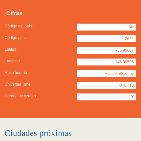
Cifras
Código del país :
AU
Código postal :
2642
Latitud :
-35.95007
Longitud :
146.88595
Huso horario :
Australia/Sydney
Universal Time :
UTC+10
Horario de verano :
Y
Ciudades próximas