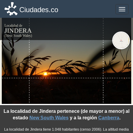
Ciudades.co
Ciudades.co
Toggle
Toggle
naviga
naviga
Localidad de
JINDERA
(New South Wales)
©photo-libre.fr
La localidad de Jindera pertenece (de mayor a menor) al
estado
New South Wales
y a la región
Canberra
.
La localidad de Jindera tiene 1.048 habitantes (censo 2006). La altitud media