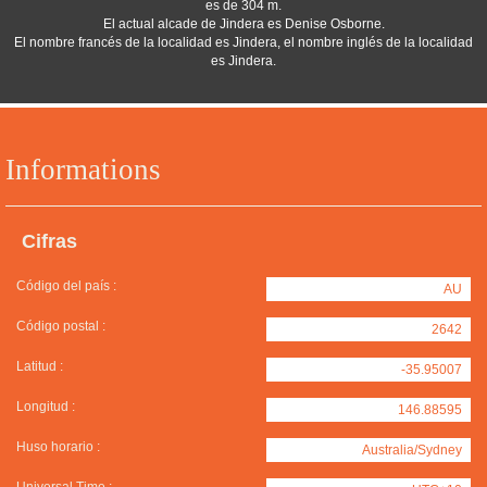
es de 304 m.
El actual alcade de Jindera es Denise Osborne.
El nombre francés de la localidad es Jindera, el nombre inglés de la localidad
es Jindera.
Informations
Cifras
Código del país :
AU
Código postal :
2642
Latitud :
-35.95007
Longitud :
146.88595
Huso horario :
Australia/Sydney