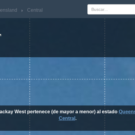
ensland
ensland
Central
Central
T
Mackay West pertenece (de mayor a menor) al estado
Queen
Central
.