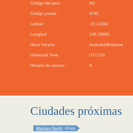
Código del país :
AU
Código postal :
4740
Latitud :
-21.14342
Longitud :
149.18685
Huso horario :
Australia/Brisbane
Universal Time :
UTC+10
Horario de verano :
N
Ciudades próximas
Mackay North
~0 km