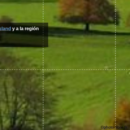
sland
y a la región
©photo-libre.fr