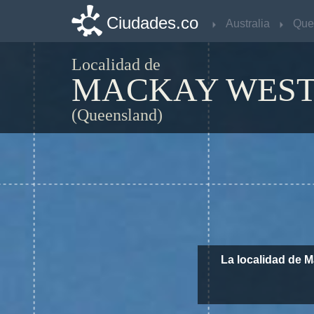
Ciudades.co
Ciudades.co
Australia
Australia
Que
Que
Localidad de
MACKAY WES
(Queensland)
La localidad de 