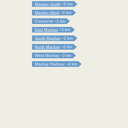
Mackay South
~0 km
Mackay West
~0 km
Cremorne
~1 km
East Mackay
~2 km
South Mackay
~2 km
North Mackay
~2 km
West Mackay
~3 km
Mackay Harbour
~4 km