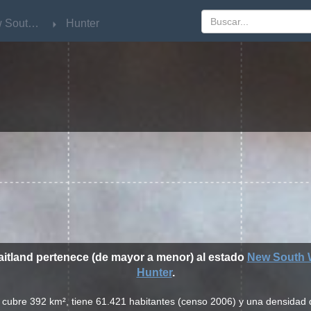
New South Wales
New South Wales
Hunter
Hunter
aitland pertenece (de mayor a menor) al estado
New South 
Hunter
.
d cubre 392 km², tiene 61.421 habitantes (censo 2006) y una densidad 