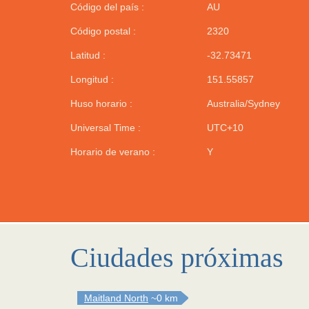
Código del país :
AU
Código postal :
2320
Latitud :
-32.73471
Longitud :
151.55857
Huso horario :
Australia/Sydney
Universal Time :
UTC+10
Horario de verano :
Y
Ciudades próximas
Maitland North
~0 km