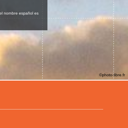
, el nombre español es
©photo-libre.fr