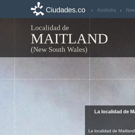
Ciudades.co
Ciudades.co
Australia
Australia
Localidad de
MAITLAND
(New South Wales)
La localidad de M
La localidad de Maitlan