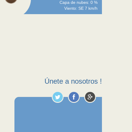
Capa de nubes: 0 %
Viento: SE 7 km/h
Únete a nosotros !