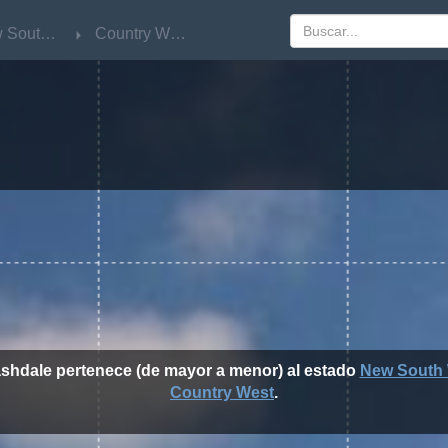
New South Wales
New South Wales
Country West
Country West
ashdale pertenece (de mayor a menor) al estado
New South 
Country West
.