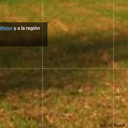
Wales
y a la región
©photo-libre.fr