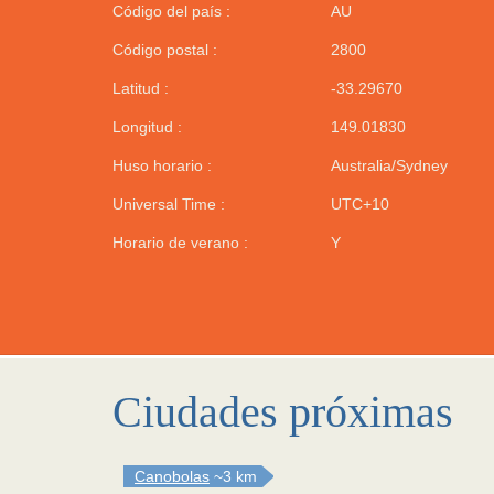
Código del país :
AU
Código postal :
2800
Latitud :
-33.29670
Longitud :
149.01830
Huso horario :
Australia/Sydney
Universal Time :
UTC+10
Horario de verano :
Y
Ciudades próximas
Canobolas
~3 km