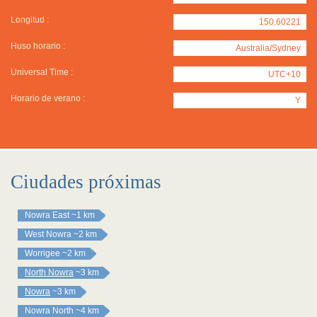
Longitud :
150.60221
Huso horario :
Australia/Sydney
Universal Time :
UTC+10
Horario de verano :
Y
Ciudades próximas
Nowra East
~1 km
West Nowra
~2 km
Worrigee
~2 km
North Nowra
~3 km
Nowra
~3 km
Nowra North
~4 km