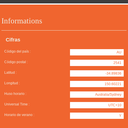
Informations
Cifras
Código del país :
AU
Código postal :
2541
Latitud :
-34.89836
Longitud :
150.60221
Huso horario :
Australia/Sydney
Universal Time :
UTC+10
Horario de verano :
Y