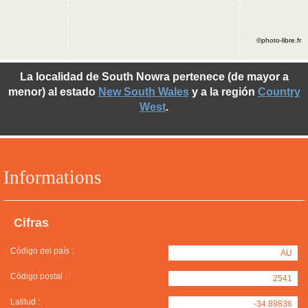
©photo-libre.fr
La localidad de South Nowra pertenece (de mayor a
menor) al estado
New South Wales
y a la región
Country
West
.
Informations
Cifras
Código del país :
AU
Código postal :
2541
Latitud :
-34.89836