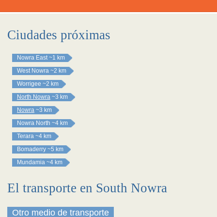
Ciudades próximas
Nowra East
~1 km
West Nowra
~2 km
Worrigee
~2 km
North Nowra
~3 km
Nowra
~3 km
Nowra North
~4 km
Terara
~4 km
Bomaderry
~5 km
Mundamia
~4 km
El transporte en South Nowra
Otro medio de transporte