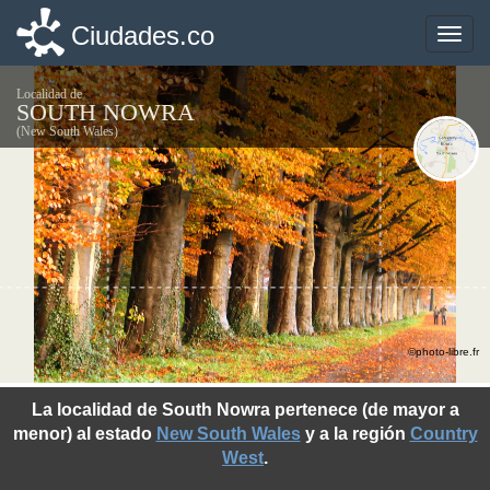
Ciudades.co
Ciudades.co
Toggle
Toggle
naviga
naviga
Localidad de
SOUTH NOWRA
(New South Wales)
©photo-libre.fr
La localidad de South Nowra pertenece (de mayor a
menor) al estado
New South Wales
y a la región
Country
West
.