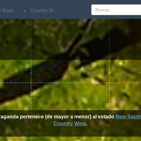
New South Wales
New South Wales
Country West
Country West
rraganda pertenece (de mayor a menor) al estado
New South
Country West
.