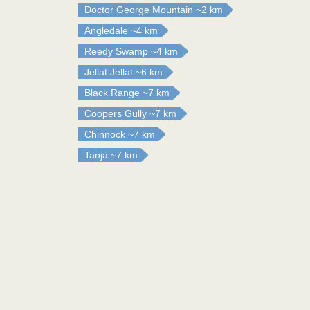
Doctor George Mountain
~2 km
Angledale
~4 km
Reedy Swamp
~4 km
Jellat Jellat
~6 km
Black Range
~7 km
Coopers Gully
~7 km
Chinnock
~7 km
Tanja
~7 km