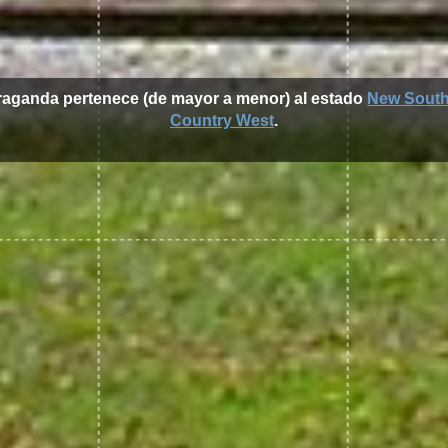
rraganda pertenece (de mayor a menor) al estado
New South
Country West
.