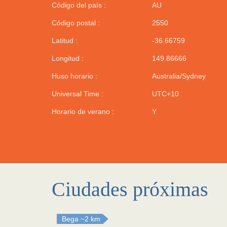
Código del país :
AU
Código postal :
2550
Latitud :
-36.66759
Longitud :
149.86666
Huso horario :
Australia/Sydney
Universal Time :
UTC+10
Horario de verano :
Y
Ciudades próximas
Bega
~2 km