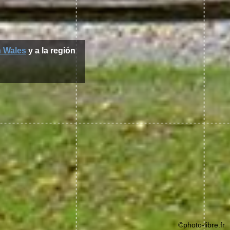
 Wales
y a la región
©photo-libre.fr