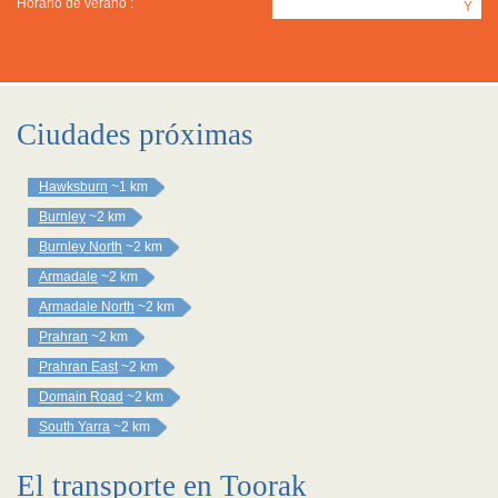
Horario de verano :
Y
Ciudades próximas
Hawksburn
~1 km
Burnley
~2 km
Burnley North
~2 km
Armadale
~2 km
Armadale North
~2 km
Prahran
~2 km
Prahran East
~2 km
Domain Road
~2 km
South Yarra
~2 km
El transporte en Toorak