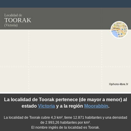
Localidad de
TOORAK
(Victoria)
©photo-libre.fr
La localidad de Toorak pertenece (de mayor a menor) al
estado
Victoria
y a la región
Moorabbin
.
La localidad de Toorak cubre 4,3 km², tiene 12.871 habitantes y una densidad
de 2.993,26 habitantes por km².
El nombre inglés de la localidad es Toorak.