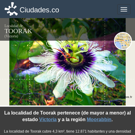
Ciudades.co
Ciudades.co
Toggle
Toggle
naviga
naviga
Localidad de
TOORAK
(Victoria)
©photo-libre.fr
La localidad de Toorak pertenece (de mayor a menor) al
estado
Victoria
y a la región
Moorabbin
.
La localidad de Toorak cubre 4,3 km², tiene 12.871 habitantes y una densidad