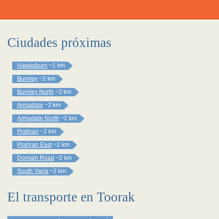
Ciudades próximas
Hawksburn
~1 km
Burnley
~2 km
Burnley North
~2 km
Armadale
~2 km
Armadale North
~2 km
Prahran
~2 km
Prahran East
~2 km
Domain Road
~2 km
South Yarra
~2 km
El transporte en Toorak