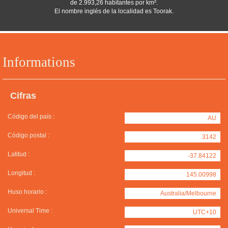
de 2.993,26 habitantes por km².
El nombre inglés de la localidad es Toorak.
Informations
Cifras
Código del país :
AU
Código postal :
3142
Latitud :
-37.84122
Longitud :
145.00998
Huso horario :
Australia/Melbourne
Universal Time :
UTC+10