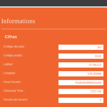
Informations
Cifras
Código del país :
AU
Código postal :
3142
Latitud :
-37.84122
Longitud :
145.00998
Huso horario :
Australia/Melbourne
Universal Time :
UTC+10
Horario de verano :
Y