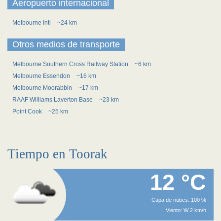
Aeropuerto internacional
Melbourne Intl
~24 km
Otros medios de transporte
Melbourne Southern Cross Railway Station
~6 km
Melbourne Essendon
~16 km
Melbourne Moorabbin
~17 km
RAAF Williams Laverton Base
~23 km
Point Cook
~25 km
Tiempo en Toorak
12 °C
Capa de nubes: 100 %
Viento: W 2 km/h