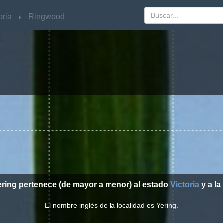
oria
oria
Ringwood
Ringwood
ering pertenece (de mayor a menor) al estado
Victoria
y a la
El nombre inglés de la localidad es Yering.