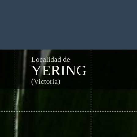
Localidad de
YERING
(Victoria)