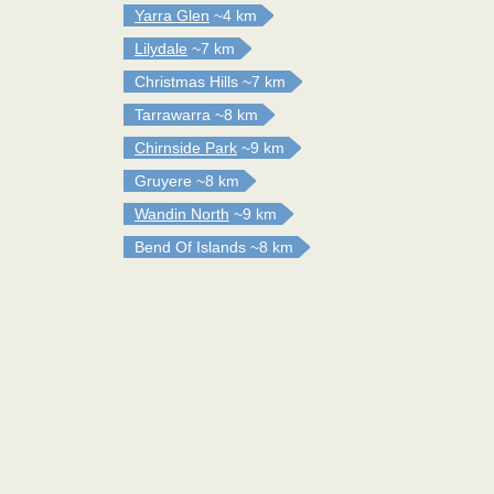
Yarra Glen
~4 km
Lilydale
~7 km
Christmas Hills
~7 km
Tarrawarra
~8 km
Chirnside Park
~9 km
Gruyere
~8 km
Wandin North
~9 km
Bend Of Islands
~8 km