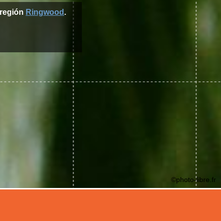
 región
Ringwood
.
©photo-libre.fr