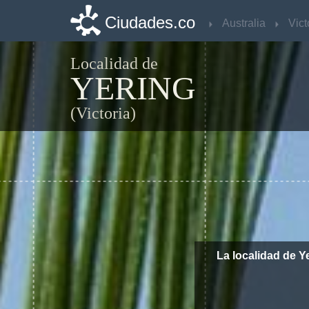
Ciudades.co
Ciudades.co
Australia
Australia
Vict
Vict
Localidad de
YERING
(Victoria)
La localidad de Y