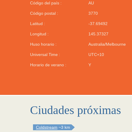
Código del país :
AU
Código postal :
3770
Latitud :
-37.69492
Longitud :
145.37327
Huso horario :
Australia/Melbourne
Universal Time :
UTC+10
Horario de verano :
Y
Ciudades próximas
Coldstream
~3 km