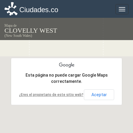
Ciudades.co
Ciudades.co
Toggle
Toggle
naviga
naviga
Mapa de
CLOVELLY WEST
(New South Wales)
Esta página no puede cargar Google Maps
Esta página no puede cargar Google Maps
correctamente.
correctamente.
Aceptar
Aceptar
¿Eres el propietario de este sitio web?
¿Eres el propietario de este sitio web?