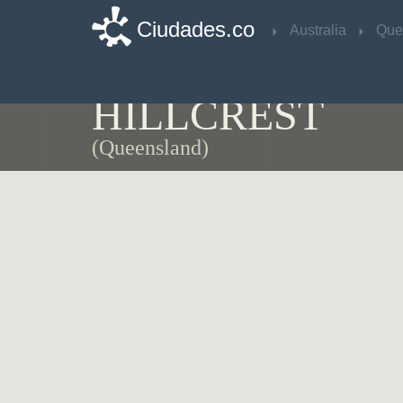
Ciudades.co
Ciudades.co
Australia
Australia
Que
Que
Mapa de
HILLCREST
(Queensland)