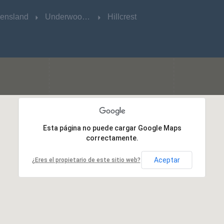
ensland
ensland
Underwood Central
Underwood Central
Hillcrest
Hillcrest
Esta página no puede cargar Google Maps
Esta página no puede cargar Google Maps
correctamente.
correctamente.
Aceptar
Aceptar
¿Eres el propietario de este sitio web?
¿Eres el propietario de este sitio web?