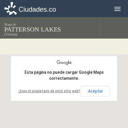
Ciudades.co
Ciudades.co
Toggle
Toggle
naviga
naviga
Mapa de
PATTERSON LAKES
(Victoria)
Esta página no puede cargar Google Maps
Esta página no puede cargar Google Maps
correctamente.
correctamente.
Aceptar
Aceptar
¿Eres el propietario de este sitio web?
¿Eres el propietario de este sitio web?