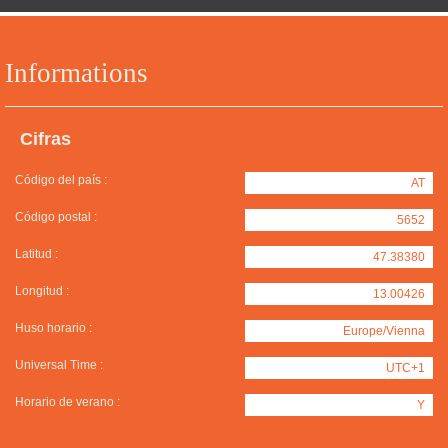
Informations
Cifras
Código del país :
AT
Código postal :
5652
Latitud :
47.38380
Longitud :
13.00426
Huso horario :
Europe/Vienna
Universal Time :
UTC+1
Horario de verano :
Y