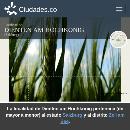
Ciudades.co
Ciudades.co
Toggle
Toggle
naviga
naviga
Localidad de
DIENTEN AM HOCHKÖNIG
(Salzburg)
©photo-libre.fr
La localidad de Dienten am Hochkönig pertenece (de
mayor a menor) al estado
Salzburg
y al distrito
Zell am
See
.