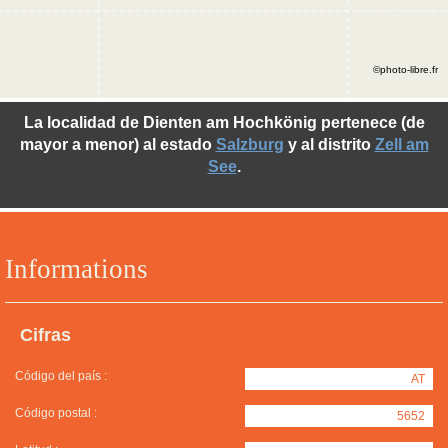
©photo-libre.fr
La localidad de Dienten am Hochkönig pertenece (de
mayor a menor) al estado
Salzburg
y al distrito
Zell am
See
.
Informations
Cifras
Código del país :
AT
Código postal :
5652