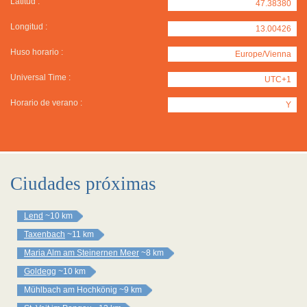
Latitud :
47.38380
Longitud :
13.00426
Huso horario :
Europe/Vienna
Universal Time :
UTC+1
Horario de verano :
Y
Ciudades próximas
Lend
~10 km
Taxenbach
~11 km
Maria Alm am Steinernen Meer
~8 km
Goldegg
~10 km
Mühlbach am Hochkönig
~9 km