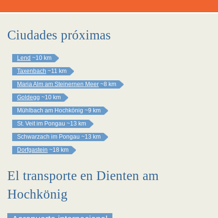
Ciudades próximas
Lend
~10 km
Taxenbach
~11 km
Maria Alm am Steinernen Meer
~8 km
Goldegg
~10 km
Mühlbach am Hochkönig
~9 km
St. Veit im Pongau
~13 km
Schwarzach im Pongau
~13 km
Dorfgastein
~18 km
El transporte en Dienten am
Hochkönig