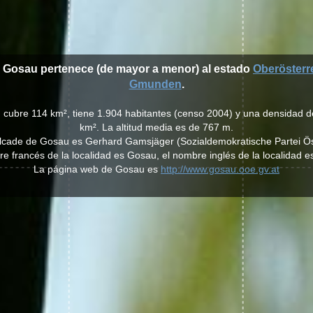
e Gosau pertenece (de mayor a menor) al estado
Oberösterr
Gmunden
.
 cubre 114 km², tiene 1.904 habitantes (censo 2004) y una densidad d
km². La altitud media es de 767 m.
alcade de Gosau es Gerhard Gamsjäger (Sozialdemokratische Partei Ös
e francés de la localidad es Gosau, el nombre inglés de la localidad 
La página web de Gosau es
http://www.gosau.ooe.gv.at