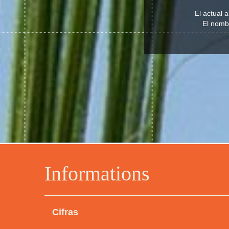
El actual 
El nombr
Informations
Cifras