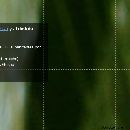
eich
y al distrito
e 16,70 habitantes por
terreichs).
es Gosau.
©photo-libre.fr