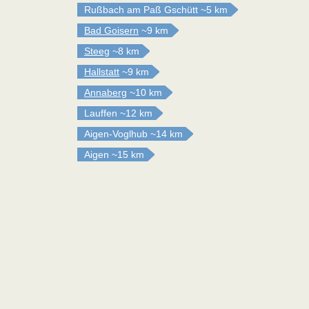
Rußbach am Paß Gschütt
~5 km
Bad Goisern
~9 km
Steeg
~8 km
Hallstatt
~9 km
Annaberg
~10 km
Lauffen
~12 km
Aigen-Voglhub
~14 km
Aigen
~15 km