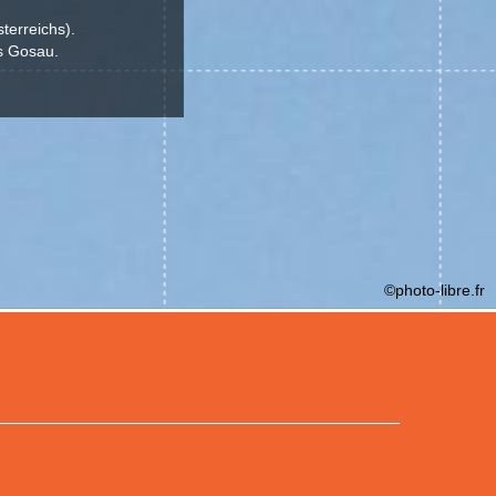
terreichs).
es Gosau.
©photo-libre.fr