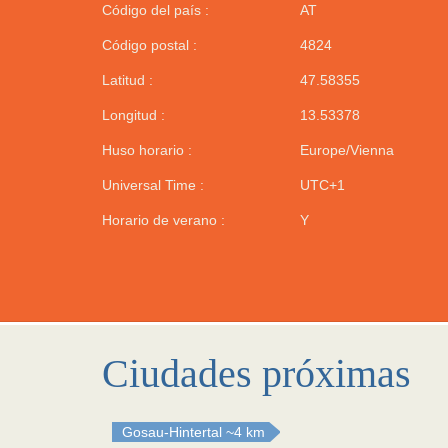
Código del país :
AT
Código postal :
4824
Latitud :
47.58355
Longitud :
13.53378
Huso horario :
Europe/Vienna
Universal Time :
UTC+1
Horario de verano :
Y
Ciudades próximas
Gosau-Hintertal
~4 km