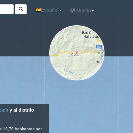
Español
Español
Mundo
Mundo
eich
y al distrito
e 16,70 habitantes por