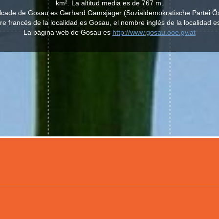
km². La altitud media es de 767 m.
alcade de Gosau es Gerhard Gamsjäger (Sozialdemokratische Partei Ös
e francés de la localidad es Gosau, el nombre inglés de la localidad 
La página web de Gosau es
http://www.gosau.ooe.gv.at