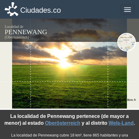
Ciudades.co
Ciudades.co
Toggle
Toggle
naviga
naviga
Localidad de
PENNEWANG
(Oberösterreich)
©photo-libre.fr
La localidad de Pennewang pertenece (de mayor a
menor) al estado
Oberösterreich
y al distrito
Wels-Land
.
La localidad de Pennewang cubre 18 km², tiene 865 habitantes y una