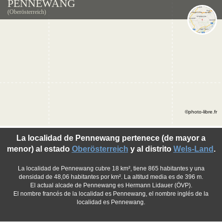
PENNEWANG
(Oberösterreich)
©photo-libre.fr
La localidad de Pennewang pertenece (de mayor a
menor) al estado
Oberösterreich
y al distrito
Wels-Land
.
La localidad de Pennewang cubre 18 km², tiene 865 habitantes y una
densidad de 48,06 habitantes por km². La altitud media es de 396 m.
El actual alcade de Pennewang es Hermann Lidauer (ÖVP).
El nombre francés de la localidad es Pennewang, el nombre inglés de la
localidad es Pennewang.