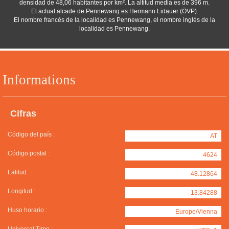
densidad de 48,06 habitantes por km². La altitud media es de 396 m.
El actual alcade de Pennewang es Hermann Lidauer (ÖVP).
El nombre francés de la localidad es Pennewang, el nombre inglés de la
localidad es Pennewang.
Informations
Cifras
Código del país :
AT
Código postal :
4624
Latitud :
48.12864
Longitud :
13.84288
Huso horario :
Europe/Vienna