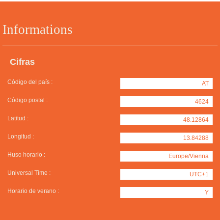
Informations
Cifras
Código del país :
AT
Código postal :
4624
Latitud :
48.12864
Longitud :
13.84288
Huso horario :
Europe/Vienna
Universal Time :
UTC+1
Horario de verano :
Y