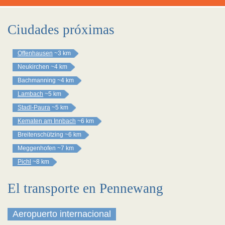
Ciudades próximas
Offenhausen
~3 km
Neukirchen
~4 km
Bachmanning
~4 km
Lambach
~5 km
Stadl-Paura
~5 km
Kematen am Innbach
~6 km
Breitenschützing
~6 km
Meggenhofen
~7 km
Pichl
~8 km
El transporte en Pennewang
Aeropuerto internacional