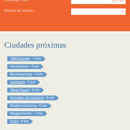
Universal Time :
UTC+1
Horario de verano :
Y
Ciudades próximas
Offenhausen
~3 km
Neukirchen
~4 km
Bachmanning
~4 km
Lambach
~5 km
Stadl-Paura
~5 km
Kematen am Innbach
~6 km
Breitenschützing
~6 km
Meggenhofen
~7 km
Pichl
~8 km