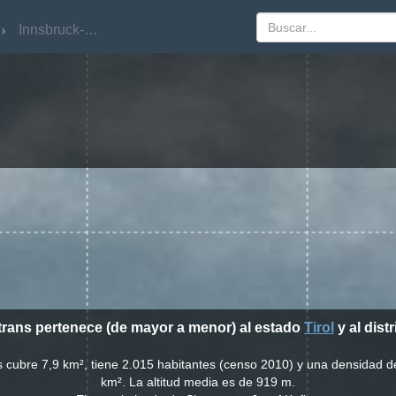
Innsbruck-Land
Innsbruck-Land
strans pertenece (de mayor a menor) al estado
Tirol
y al distr
ns cubre 7,9 km², tiene 2.015 habitantes (censo 2010) y una densidad d
km². La altitud media es de 919 m.