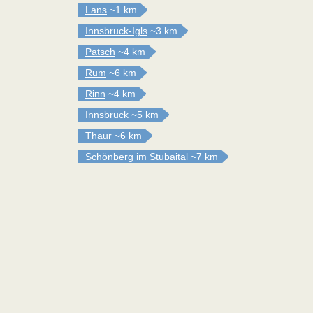
Lans
~1 km
Innsbruck-Igls
~3 km
Patsch
~4 km
Rum
~6 km
Rinn
~4 km
Innsbruck
~5 km
Thaur
~6 km
Schönberg im Stubaital
~7 km