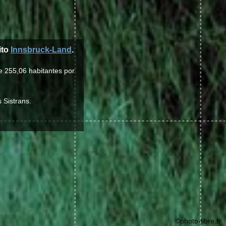
ito
Innsbruck-Land
.
e 255,06 habitantes por
 Sistrans.
©photo-libre.fr