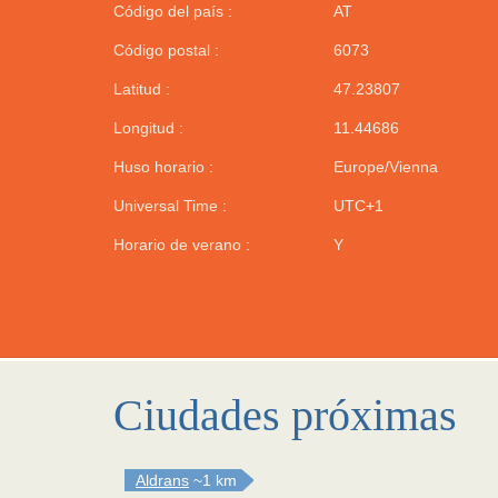
Código del país :
AT
Código postal :
6073
Latitud :
47.23807
Longitud :
11.44686
Huso horario :
Europe/Vienna
Universal Time :
UTC+1
Horario de verano :
Y
Ciudades próximas
Aldrans
~1 km