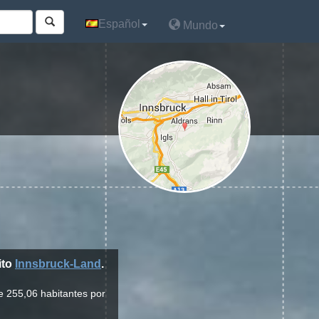
Español
Español
Mundo
Mundo
ito
Innsbruck-Land
.
e 255,06 habitantes por