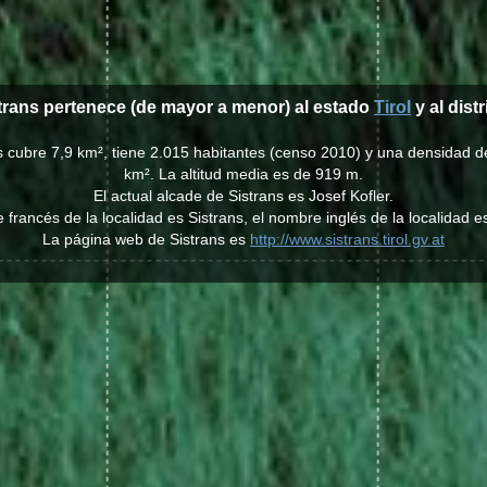
strans pertenece (de mayor a menor) al estado
Tirol
y al distr
ns cubre 7,9 km², tiene 2.015 habitantes (censo 2010) y una densidad d
km². La altitud media es de 919 m.
El actual alcade de Sistrans es Josef Kofler.
 francés de la localidad es Sistrans, el nombre inglés de la localidad es
La página web de Sistrans es
http://www.sistrans.tirol.gv.at