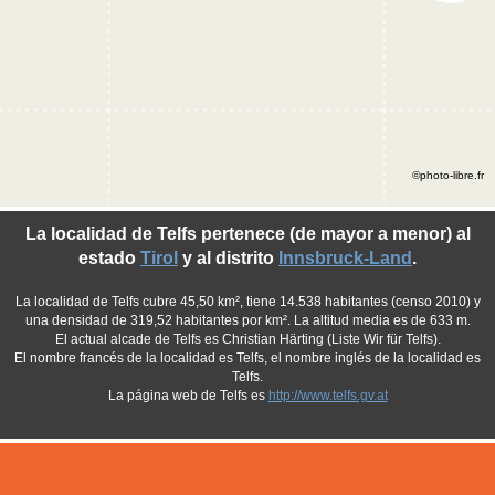
©photo-libre.fr
La localidad de Telfs pertenece (de mayor a menor) al
estado
Tirol
y al distrito
Innsbruck-Land
.
La localidad de Telfs cubre 45,50 km², tiene 14.538 habitantes (censo 2010) y
una densidad de 319,52 habitantes por km². La altitud media es de 633 m.
El actual alcade de Telfs es Christian Härting (Liste Wir für Telfs).
El nombre francés de la localidad es Telfs, el nombre inglés de la localidad es
Telfs.
La página web de Telfs es
http://www.telfs.gv.at