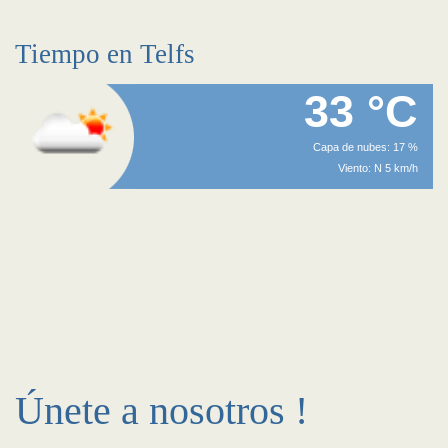
Tiempo en Telfs
33 °C
Capa de nubes: 17 %
Viento: N 5 km/h
Únete a nosotros !