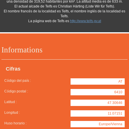
una densidad de 319,52 habitantes por km². La altitud media es de 633 m.
El actual alcade de Telfs es Christian Härting (Liste Wir für Telfs).
El nombre francés de la localidad es Telfs, el nombre inglés de la localidad es
Telfs.
La página web de Telfs es
http://www.telfs.gv.at
Informations
Cifras
Código del país :
AT
Código postal :
6410
Latitud :
47.30646
Longitud :
11.07151
Huso horario :
Europe/Vienna