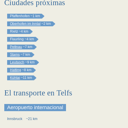
Ciudades próximas
Pfaffenhofen
~1 km
Oberhofen im Inntal
~2 km
Rietz
~4 km
Flaurling
~4 km
Pettnau
~7 km
Stams
~7 km
Leutasch
~9 km
Hatting
~8 km
Kühtai
~11 km
El transporte en Telfs
Aeropuerto internacional
Innsbruck
~21 km