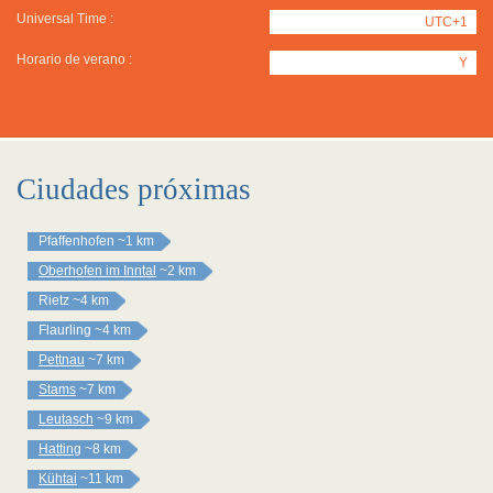
Universal Time :
UTC+1
Horario de verano :
Y
Ciudades próximas
Pfaffenhofen
~1 km
Oberhofen im Inntal
~2 km
Rietz
~4 km
Flaurling
~4 km
Pettnau
~7 km
Stams
~7 km
Leutasch
~9 km
Hatting
~8 km
Kühtai
~11 km