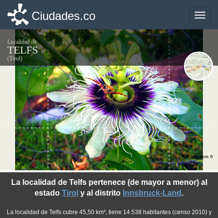
Ciudades.co
Ciudades.co
Toggle
Toggle
naviga
naviga
Localidad de
TELFS
(Tirol)
©photo-libre.fr
La localidad de Telfs pertenece (de mayor a menor) al
estado
Tirol
y al distrito
Innsbruck-Land
.
La localidad de Telfs cubre 45,50 km², tiene 14.538 habitantes (censo 2010) y