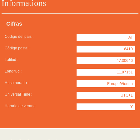
Informations
Cifras
Código del país :
AT
Código postal :
6410
Latitud :
47.30646
Longitud :
11.07151
Huso horario :
Europe/Vienna
Universal Time :
UTC+1
Horario de verano :
Y