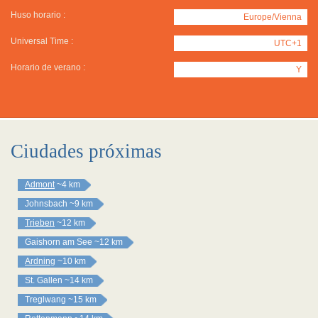
Huso horario :
Europe/Vienna
Universal Time :
UTC+1
Horario de verano :
Y
Ciudades próximas
Admont
~4 km
Johnsbach
~9 km
Trieben
~12 km
Gaishorn am See
~12 km
Ardning
~10 km
St. Gallen
~14 km
Treglwang
~15 km