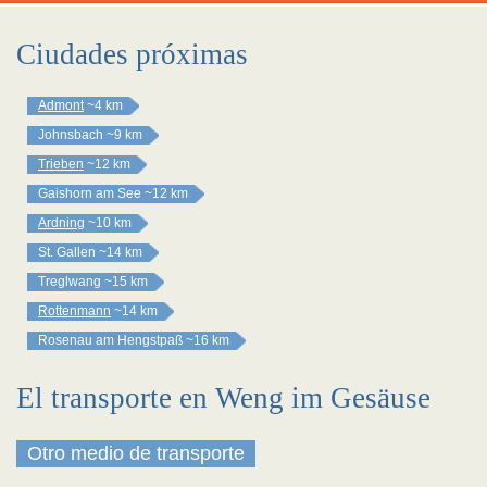
Ciudades próximas
Admont
~4 km
Johnsbach
~9 km
Trieben
~12 km
Gaishorn am See
~12 km
Ardning
~10 km
St. Gallen
~14 km
Treglwang
~15 km
Rottenmann
~14 km
Rosenau am Hengstpaß
~16 km
El transporte en Weng im Gesäuse
Otro medio de transporte