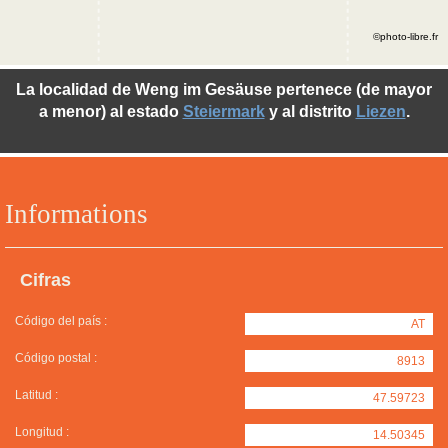
©photo-libre.fr
La localidad de Weng im Gesäuse pertenece (de mayor
a menor) al estado
Steiermark
y al distrito
Liezen
.
Informations
Cifras
Código del país :
AT
Código postal :
8913
Latitud :
47.59723
Longitud :
14.50345