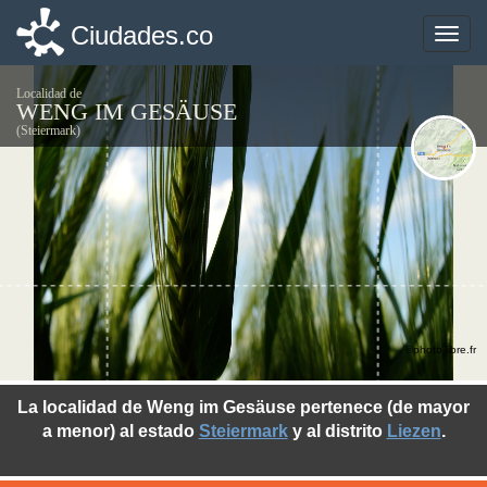
Ciudades.co
Ciudades.co
Toggle
Toggle
naviga
naviga
Localidad de
WENG IM GESÄUSE
(Steiermark)
©photo-libre.fr
La localidad de Weng im Gesäuse pertenece (de mayor
a menor) al estado
Steiermark
y al distrito
Liezen
.