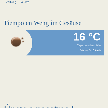
Zeltweg
~48 km
Tiempo en Weng im Gesäuse
16 °C
Capa de nubes: 0 %
Viento: S 10 km/h