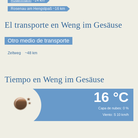
Rottenmann
~14 km
Rosenau am Hengstpaß
~16 km
El transporte en Weng im Gesäuse
Otro medio de transporte
Zeltweg
~48 km
Tiempo en Weng im Gesäuse
16 °C
Capa de nubes: 0 %
Viento: S 10 km/h