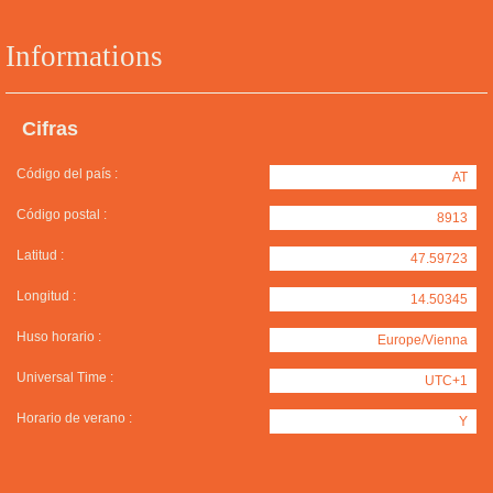
Informations
Cifras
Código del país :
AT
Código postal :
8913
Latitud :
47.59723
Longitud :
14.50345
Huso horario :
Europe/Vienna
Universal Time :
UTC+1
Horario de verano :
Y