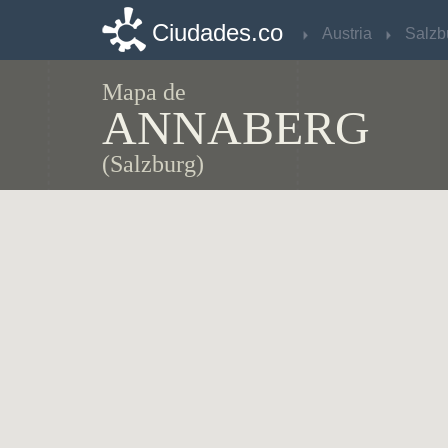
Ciudades.co
Ciudades.co
Austria
Austria
Salzb
Salzb
Mapa de
ANNABERG
(Salzburg)