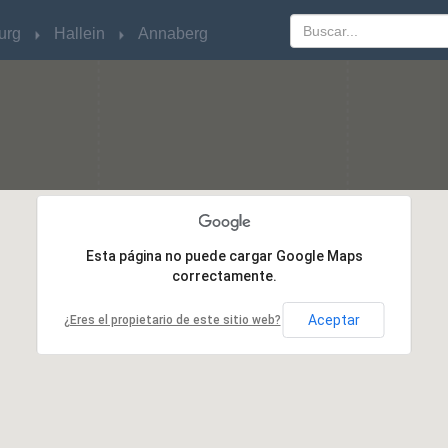
urg
urg
Hallein
Hallein
Annaberg
Annaberg
Esta página no puede cargar Google Maps
Esta página no puede cargar Google Maps
correctamente.
correctamente.
Aceptar
Aceptar
¿Eres el propietario de este sitio web?
¿Eres el propietario de este sitio web?