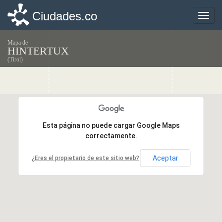
Ciudades.co
Ciudades.co
Toggle
Toggle
naviga
naviga
Mapa de
HINTERTUX
(Tirol)
Esta página no puede cargar Google Maps
Esta página no puede cargar Google Maps
correctamente.
correctamente.
Aceptar
Aceptar
¿Eres el propietario de este sitio web?
¿Eres el propietario de este sitio web?