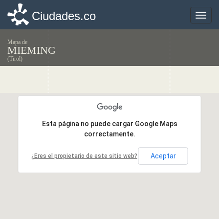
Ciudades.co
Ciudades.co
Toggle
Toggle
naviga
naviga
Mapa de
MIEMING
(Tirol)
Esta página no puede cargar Google Maps
Esta página no puede cargar Google Maps
correctamente.
correctamente.
Aceptar
Aceptar
¿Eres el propietario de este sitio web?
¿Eres el propietario de este sitio web?