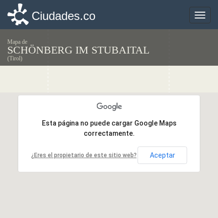
Ciudades.co
Ciudades.co
Toggle
Toggle
naviga
naviga
Mapa de
SCHÖNBERG IM STUBAITAL
(Tirol)
Esta página no puede cargar Google Maps
Esta página no puede cargar Google Maps
correctamente.
correctamente.
Aceptar
Aceptar
¿Eres el propietario de este sitio web?
¿Eres el propietario de este sitio web?